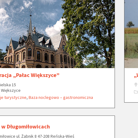
racja „Pałac Większyce”
„
zielska 15
8 Większyce
je turystyczne
,
Baza noclegowo – gastronomiczna
 w Długomiłowicach
iłowice ul. Żabnik 8 47-208 Reńska-Wieś