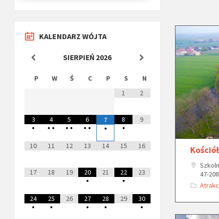
KALENDARZ WÓJTA
SIERPIEŃ
2026
P
W
Ś
C
P
S
N
1
2
3
4
5
6
8
9
7
•
•
•
•
•
•
•
•
•
10
11
12
13
14
15
16
Kośció
Szkoln
17
18
19
20
21
22
23
47-20
•
•
Atrakc
24
25
26
27
28
29
30
•
•
•
•
•