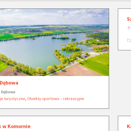
S
 Dębowa
 Dębowa
je turystyczne
,
Obiekty sportowo – rekreacyjne
k w Komornie
K