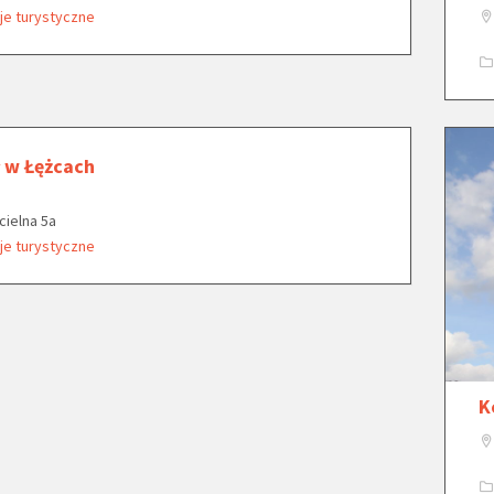
je turystyczne
ł w Łężcach
ścielna 5a
je turystyczne
K