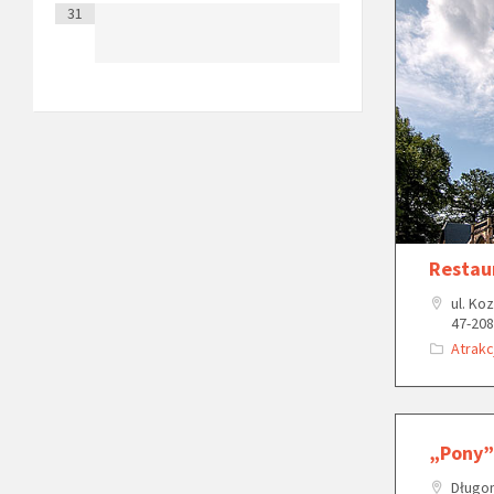
31
Restau
ul. Ko
47-20
Atrakc
„Pony”
Długom