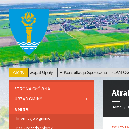
Uwaga! Upały
Alerty:
Konsultacje Społeczne - PLAN OGÓLNY
STRONA GŁÓWNA
Atra
URZĄD GMINY
Home
GMINA
Informacje o gminie
C
WSZYSTK
Kącik przedsiębiorcy