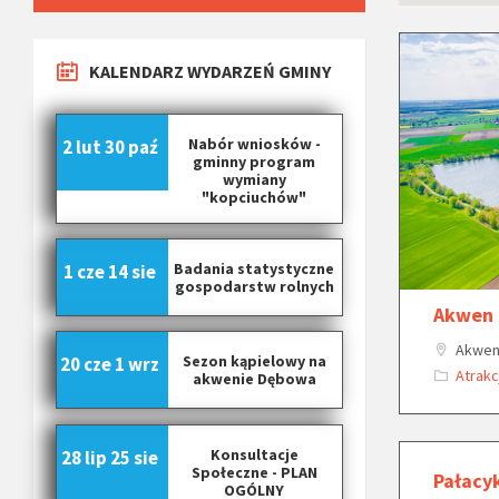
KALENDARZ WYDARZEŃ GMINY
Nabór wniosków -
2 lut
30 paź
gminny program
wymiany
"kopciuchów"
Badania statystyczne
1 cze
14 sie
gospodarstw rolnych
Akwen
Akwen
Sezon kąpielowy na
20 cze
1 wrz
Atrakc
akwenie Dębowa
Konsultacje
28 lip
25 sie
Społeczne - PLAN
Pałacy
OGÓLNY