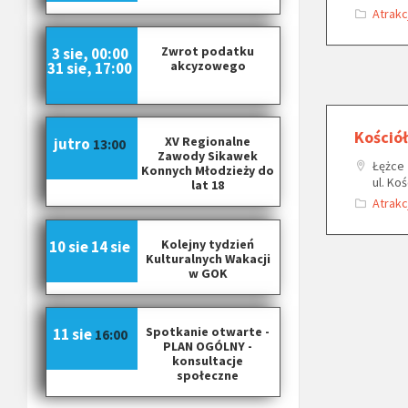
Atrakc
Zwrot podatku
3 sie, 00:00
akcyzowego
31 sie, 17:00
Kośció
XV Regionalne
jutro
13:00
Zawody Sikawek
Łężce
Konnych Młodzieży do
ul. Ko
lat 18
Atrakc
Kolejny tydzień
10 sie
14 sie
Kulturalnych Wakacji
w GOK
Spotkanie otwarte -
11 sie
16:00
PLAN OGÓLNY -
konsultacje
społeczne