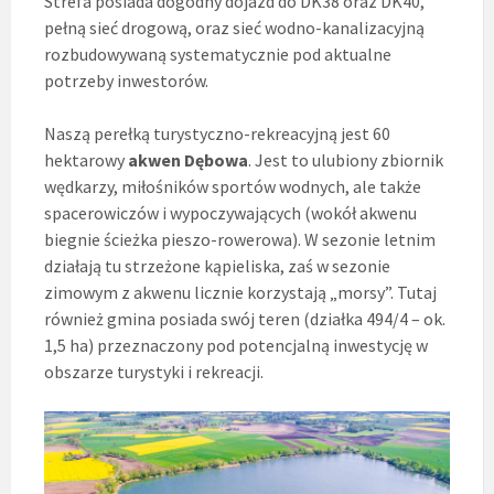
Strefa posiada dogodny dojazd do DK38 oraz DK40,
pełną sieć drogową, oraz sieć wodno-kanalizacyjną
rozbudowywaną systematycznie pod aktualne
potrzeby inwestorów.
Naszą perełką turystyczno-rekreacyjną jest 60
hektarowy
akwen Dębowa
. Jest to ulubiony zbiornik
wędkarzy, miłośników sportów wodnych, ale także
spacerowiczów i wypoczywających (wokół akwenu
biegnie ścieżka pieszo-rowerowa). W sezonie letnim
działają tu strzeżone kąpieliska, zaś w sezonie
zimowym z akwenu licznie korzystają „morsy”. Tutaj
również gmina posiada swój teren (działka 494/4 – ok.
1,5 ha) przeznaczony pod potencjalną inwestycję w
obszarze turystyki i rekreacji.