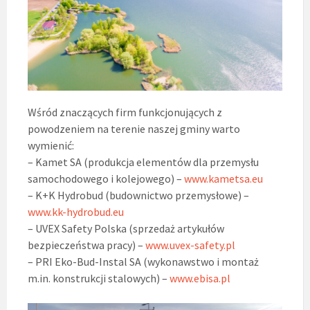
Wśród znaczących firm funkcjonujących z
powodzeniem na terenie naszej gminy warto
wymienić:
– Kamet SA (produkcja elementów dla przemysłu
samochodowego i kolejowego) –
www.kametsa.eu
– K+K Hydrobud (budownictwo przemysłowe) –
www.kk-hydrobud.eu
– UVEX Safety Polska (sprzedaż artykułów
bezpieczeństwa pracy) –
www.uvex-safety.pl
– PRI Eko-Bud-Instal SA (wykonawstwo i montaż
m.in. konstrukcji stalowych) –
www.ebisa.pl