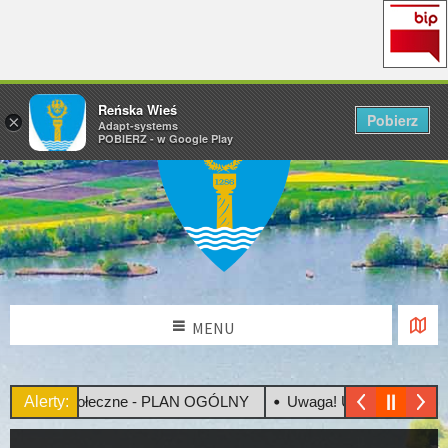
Reńska Wieś
Pobierz
×
Adapt-systems
POBIERZ - w Google Play
MENU
tacje Społeczne - PLAN OGÓLNY
Alerty:
Uwaga! Upały