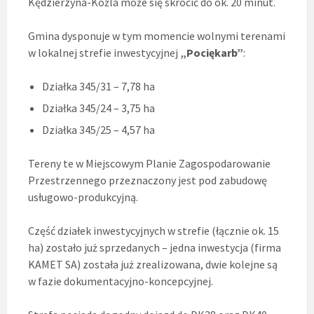
Kędzierzyna-Koźla może się skrócić do ok. 20 minut.
Gmina dysponuje w tym momencie wolnymi terenami
w lokalnej strefie inwestycyjnej
„Pociękarb”
:
Działka 345/31 – 7,78 ha
Działka 345/24 – 3,75 ha
Działka 345/25 – 4,57 ha
Tereny te w Miejscowym Planie Zagospodarowanie
Przestrzennego przeznaczony jest pod zabudowę
usługowo-produkcyjną.
Część działek inwestycyjnych w strefie (łącznie ok. 15
ha) zostało już sprzedanych – jedna inwestycja (firma
KAMET SA) została już zrealizowana, dwie kolejne są
w fazie dokumentacyjno-koncepcyjnej.