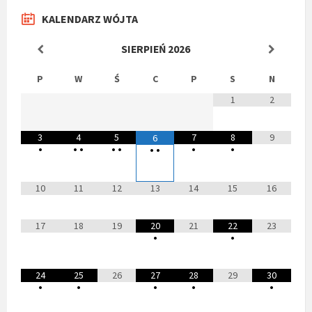
KALENDARZ WÓJTA
SIERPIEŃ
2026
P
W
Ś
C
P
S
N
1
2
3
4
5
7
8
9
6
•
•
•
•
•
•
•
•
•
10
11
12
13
14
15
16
17
18
19
20
21
22
23
•
•
24
25
26
27
28
29
30
•
•
•
•
•