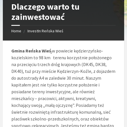
Dlaczego warto tu
zainwestować
Home
InvestIn Reńska Wieś
Gmina Reńska Wieś
w powiecie kędzierzyńsko-
2
kozielskim to 98 km
terenu korzystnie położonego
na przecięciu trzech dróg krajowych (DK45, DK38,
DK40), tuż przy mieście Kędzierzyn-Koźle, z dojazdem
do autostrady A4 w zaledwie 30 minut. Naszym
kapitałem jest nie tylko korzystne położenie i
posiadane tereny inwestycyjne, ale również
mieszkańcy – pracowici, aktywni, kreatywni,
kochający swoją „małą ojczyznę”. Posiadamy też
świetnie rozwiniętą infrastrukturę komunalną, sieć
placówek szkolno-przedszkolnych, oraz obiektów
sportowo-rekreacyjnych. Jesteśmy też gminą bardzo