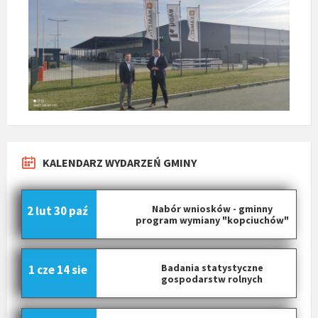
KALENDARZ WYDARZEŃ GMINY
Nabór wniosków - gminny
2 lut
30 paź
program wymiany "kopciuchów"
Badania statystyczne
1 cze
14 sie
gospodarstw rolnych