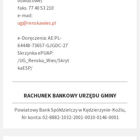
oświatowe)
faks. 77 40 53 210
e-mail:
ug@renskawies.pl
e-Doręczenia: AE:PL-
64448-73657-GJGDC-27
Skrzynka ePUAP:
/UG_Renska_Wies/Skryt
kaESP/
RACHUNEK BANKOWY URZĘDU GMINY
Powiatowy Bank Spółdzielczy w Kędzierzynie-Koźlu,
Nr konta: 02-8882-1032-2001-0010-0146-0001