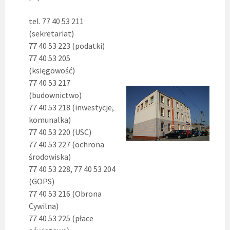
tel. 77 40 53 211
(sekretariat)
77 40 53 223 (podatki)
77 40 53 205
(księgowość)
77 40 53 217
(budownictwo)
77 40 53 218 (inwestycje,
komunalka)
77 40 53 220 (USC)
77 40 53 227 (ochrona
środowiska)
77 40 53 228, 77 40 53 204
(GOPS)
77 40 53 216 (Obrona
Cywilna)
77 40 53 225 (płace