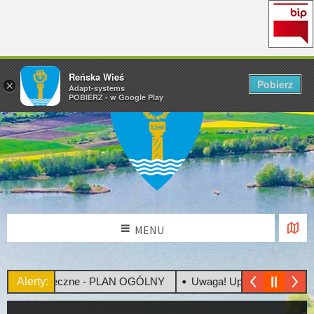
Reńska Wieś
Pobierz
×
Adapt-systems
POBIERZ - w Google Play
MENU
tacje Społeczne - PLAN OGÓLNY
Alerty:
Uwaga! Upały