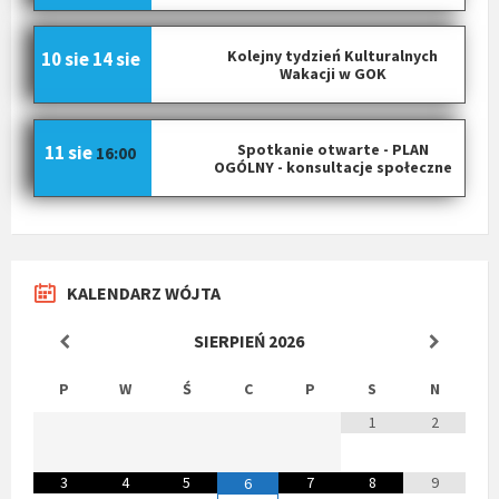
Kolejny tydzień Kulturalnych
10 sie
14 sie
Wakacji w GOK
Spotkanie otwarte - PLAN
11 sie
16:00
OGÓLNY - konsultacje społeczne
KALENDARZ WÓJTA
SIERPIEŃ
2026
P
W
Ś
C
P
S
N
1
2
3
4
5
7
8
9
6