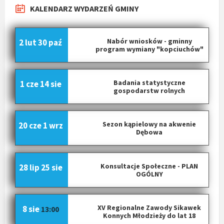
KALENDARZ WYDARZEŃ GMINY
Nabór wniosków - gminny
2 lut
30 paź
program wymiany "kopciuchów"
Badania statystyczne
1 cze
14 sie
gospodarstw rolnych
Sezon kąpielowy na akwenie
20 cze
1 wrz
Dębowa
Konsultacje Społeczne - PLAN
28 lip
25 sie
OGÓLNY
XV Regionalne Zawody Sikawek
8 sie
13:00
Konnych Młodzieży do lat 18