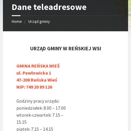
Dane teleadresowe
Home
Urząd gminy
URZĄD GMINY W REŃSKIEJ WSI
GMINA REŃSKA WIEŚ
ul. Pawłowicka 1
47-208 Reńska Wieś
NIP: 749 20 89 126
Godziny pracy urzędu:
poniedziałek: 8.00 – 17.00
wtorek-czwartek: 7.15 –
15.15
piątek: 7.15 – 14.15