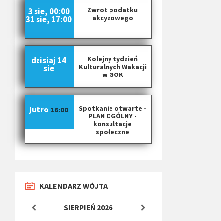
Zwrot podatku
3 sie, 00:00
akcyzowego
31 sie, 17:00
Kolejny tydzień
dzisiaj
14
Kulturalnych Wakacji
sie
w GOK
Spotkanie otwarte -
jutro
16:00
PLAN OGÓLNY -
konsultacje
społeczne
KALENDARZ WÓJTA
SIERPIEŃ
2026