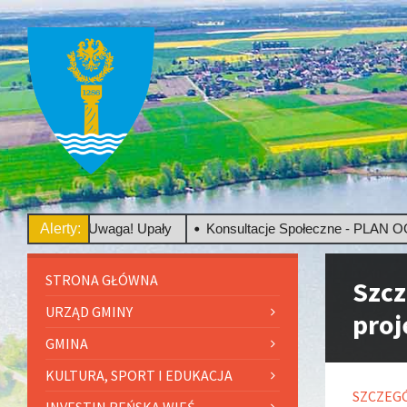
go
Alerty:
Uwaga! Upały
Konsultacje Społeczne - PLAN OGÓLN
STRONA GŁÓWNA
Szcz
URZĄD GMINY
proj
GMINA
KULTURA, SPORT I EDUKACJA
SZCZEG
INVESTIN REŃSKA WIEŚ