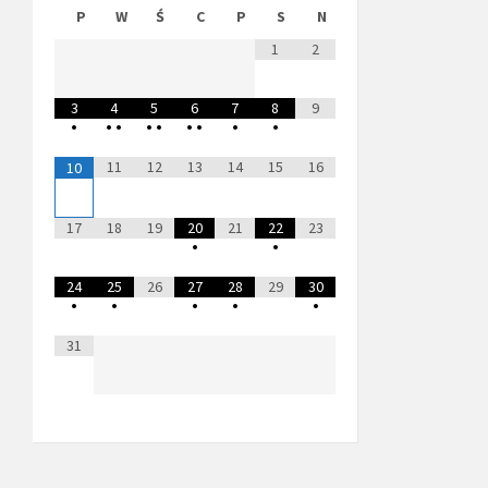
P
W
Ś
C
P
S
N
1
2
3
4
5
6
7
8
9
•
•
•
•
•
•
•
•
•
11
12
13
14
15
16
10
17
18
19
20
21
22
23
•
•
24
25
26
27
28
29
30
•
•
•
•
•
31