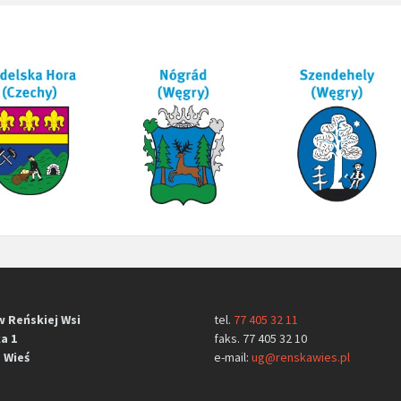
w Reńskiej Wsi
tel.
77 405 32 11
a 1
faks. 77 405 32 10
 Wieś
e-mail:
ug@renskawies.pl