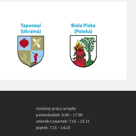
Godziny pracy urzędu:
poniedziałek: 8.00 – 17.00
wtorek-czwartek: 7.15 – 15.15
piątek: 7.15 – 14.15