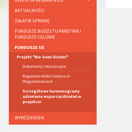
AKTUALNOŚCI
ZAŁATW SPRAWĘ
FUNDUSZE BUDŻETU PAŃSTWA I
FUNDUSZE CELOWE
FUNDUSZE UE
Projekt "Nie-Sami-Dzielni"
Dokumenty rekrutacyjne
Regulamin Klubu Seniora w
Długomiłowicach
Szczegółowe harmonogramy
udzielania wsparcia/działań w
projekcie
WYRÓŻNIENIA