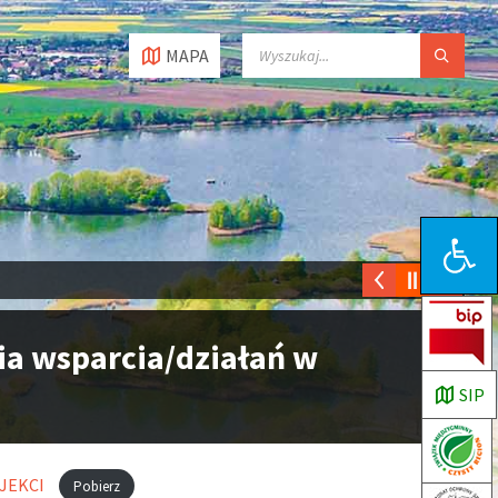
MAPA
Open toolbar
a wsparcia/działań w
SIP
OJEKCI
Pobierz