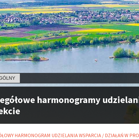
Y
egółowe harmonogramy udzielani
ekcie
ÓŁOWY HARMONOGRAM UDZIELANIA WSPARCIA / DZIAŁAŃ W PR