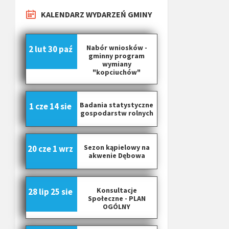
KALENDARZ WYDARZEŃ GMINY
Nabór wniosków -
2 lut
30 paź
gminny program
wymiany
"kopciuchów"
Badania statystyczne
1 cze
14 sie
gospodarstw rolnych
Sezon kąpielowy na
20 cze
1 wrz
akwenie Dębowa
Konsultacje
28 lip
25 sie
Społeczne - PLAN
OGÓLNY