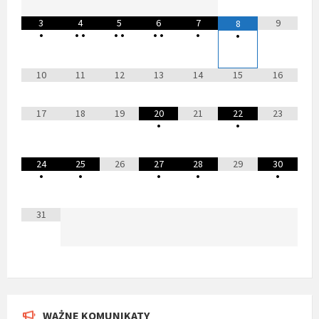
3
4
5
6
7
9
8
•
•
•
•
•
•
•
•
•
10
11
12
13
14
15
16
17
18
19
20
21
22
23
•
•
24
25
26
27
28
29
30
•
•
•
•
•
31
WAŻNE KOMUNIKATY