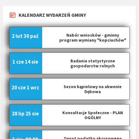
KALENDARZ WYDARZEŃ GMINY
Nabór wniosków - gminny
2 lut
30 paź
program wymiany "kopciuchów"
Badania statystyczne
1 cze
14 sie
gospodarstw rolnych
Sezon kąpielowy na akwenie
20 cze
1 wrz
Dębowa
Konsultacje Społeczne - PLAN
28 lip
25 sie
OGÓLNY
Zwrot podatku akcyzowego