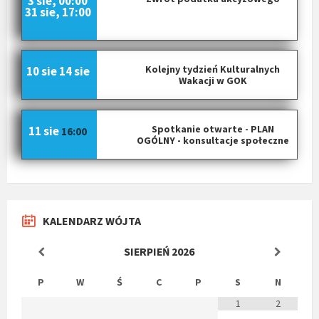
3 sie, 00:00
31 sie, 17:00
Kolejny tydzień Kulturalnych
10 sie
14 sie
Wakacji w GOK
Spotkanie otwarte - PLAN
11 sie
16:00
OGÓLNY - konsultacje społeczne
KALENDARZ WÓJTA
SIERPIEŃ
2026
P
W
Ś
C
P
S
N
1
2