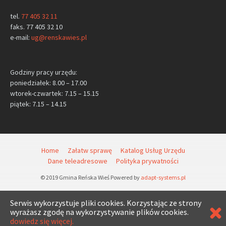
tel.
77 405 32 11
faks. 77 405 32 10
e-mail:
ug@renskawies.pl
Godziny pracy urzędu:
poniedziałek: 8.00 – 17.00
wtorek-czwartek: 7.15 – 15.15
piątek: 7.15 – 14.15
Home
Załatw sprawę
Katalog Usług Urzędu
Dane teleadresowe
Polityka prywatności
© 2019 Gmina Reńska Wieś Powered by
adapt-systems.pl
Serwis wykorzystuje pliki cookies. Korzystając ze strony
wyrażasz zgodę na wykorzystywanie plików cookies.
dowiedz się więcej.