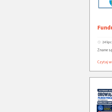
Fundu
24 lip
Znane są
Czytaj w