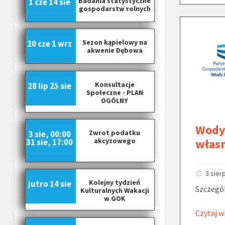
Badania statystyczne
1 cze
14 sie
gospodarstw rolnych
Sezon kąpielowy na
20 cze
1 wrz
akwenie Dębowa
Konsultacje
28 lip
25 sie
Społeczne - PLAN
OGÓLNY
Wody 
Zwrot podatku
3 sie, 00:00
włas
akcyzowego
31 sie, 17:00
3 sier
Kolejny tydzień
jutro
14 sie
Szczegól
Kulturalnych Wakacji
w GOK
Czytaj w