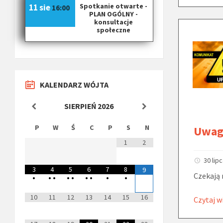
Spotkanie otwarte -
11 sie
16:00
PLAN OGÓLNY -
konsultacje
społeczne
KALENDARZ WÓJTA
SIERPIEŃ
2026
P
W
Ś
C
P
S
N
Uwag
1
2
30 lip
3
4
5
6
7
8
9
Czekają 
•
•
•
•
•
•
•
•
•
10
11
12
13
14
15
16
Czytaj w