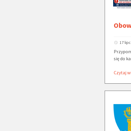
Obowi
17 lip
Przypom
się do ka
Czytaj w