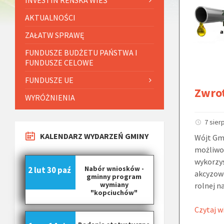
AKTUALNOŚCI
ZAŁATW SPRAWĘ
FUNDUSZE BUDŻETU PAŃSTWA I
FUNDUSZE CELOWE
FUNDUSZE UE
Zwro
WYRÓŻNIENIA
7 sier
KALENDARZ WYDARZEŃ GMINY
Wójt Gmi
możliwoś
wykorzys
Nabór wniosków -
2 lut
30 paź
akcyzow
gminny program
wymiany
rolnej na
"kopciuchów"
Czytaj w