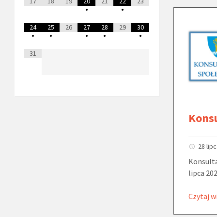
17
18
19
20
21
22
23
•
•
24
25
26
27
28
29
30
•
•
•
•
•
31
Kons
28 lip
Konsulta
lipca 202
Czytaj w