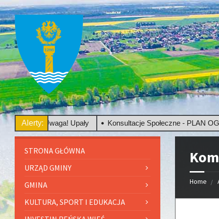
Uwaga! Upały
Alerty:
Konsultacje Społeczne - PLAN OGÓLNY
STRONA GŁÓWNA
Kom
URZĄD GMINY
Home
GMINA
KULTURA, SPORT I EDUKACJA
INVESTIN REŃSKA WIEŚ