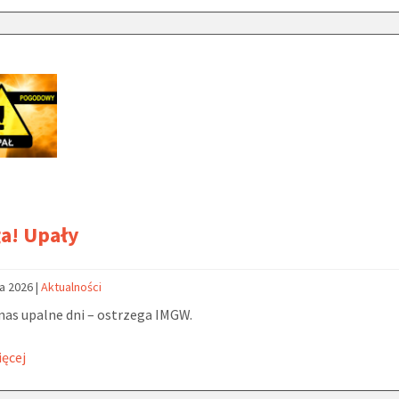
a! Upały
ca 2026
|
Aktualności
nas upalne dni – ostrzega IMGW.
ięcej