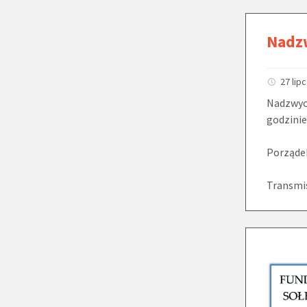
Nadz
27 lip
Nadzwycz
godzinie
Porządek
Transmis