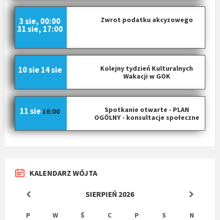
Zwrot podatku akcyzowego
3 sie, 00:00
31 sie, 17:00
Kolejny tydzień Kulturalnych
10 sie
14 sie
Wakacji w GOK
Spotkanie otwarte - PLAN
11 sie
16:00
OGÓLNY - konsultacje społeczne
KALENDARZ WÓJTA
SIERPIEŃ
2026
P
W
Ś
C
P
S
N