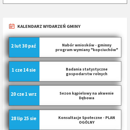
KALENDARZ WYDARZEŃ GMINY
Nabór wniosków - gminny
2 lut
30 paź
program wymiany "kopciuchów"
Badania statystyczne
1 cze
14 sie
gospodarstw rolnych
Sezon kąpielowy na akwenie
20 cze
1 wrz
Dębowa
Konsultacje Społeczne - PLAN
28 lip
25 sie
OGÓLNY