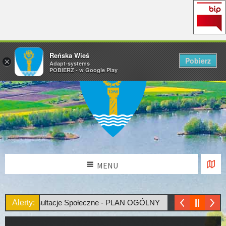
Reńska Wieś
Pobierz
×
Adapt-systems
POBIERZ - w Google Play
MENU
Konsultacje Społeczne - PLAN OGÓLNY
Alerty: