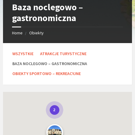
Baza noclegowo –
gastronomiczna
Home
Obiekty
C
WSZYSTKIE
ATRAKCJE TURYSTYCZNE
a
t
BAZA NOCLEGOWO – GASTRONOMICZNA
e
g
OBIEKTY SPORTOWO – REKREACYJNE
o
r
i
e
s
:
2