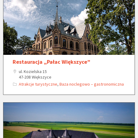
Restauracja „Pałac Większyce”
ul. Kozielska 15
47-208 Większyce
Atrakcje turystyczne
,
Baza noclegowo – gastronomiczna