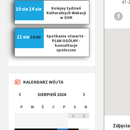
47-
Kolejny tydzień
10 sie
14 sie
Kulturalnych Wakacji
h
w GOK
t
t
p
Spotkanie otwarte -
11 sie
16:00
s
PLAN OGÓLNY -
:
konsultacje
/
społeczne
/
w
e
b
.
KALENDARZ WÓJTA
f
a
SIERPIEŃ
2026
c
e
P
W
Ś
C
P
S
N
b
o
1
2
o
Zdjęci
k