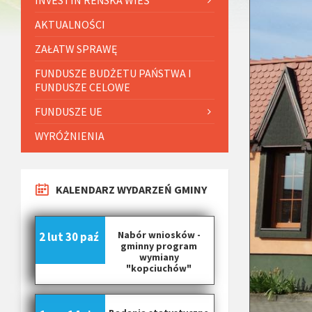
AKTUALNOŚCI
ZAŁATW SPRAWĘ
FUNDUSZE BUDŻETU PAŃSTWA I
FUNDUSZE CELOWE
FUNDUSZE UE
WYRÓŻNIENIA
KALENDARZ WYDARZEŃ GMINY
Nabór wniosków -
2 lut
30 paź
gminny program
wymiany
"kopciuchów"