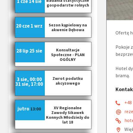
Badania statystyczne
1 cze
14 sie
gospodarstw rolnych
Sezon kąpielowy na
20 cze
1 wrz
akwenie Dębowa
Ofertę h
Pokoje z
Konsultacje
28 lip
25 sie
bezprzew
Społeczne - PLAN
OGÓLNY
Hotel d
bramą.
Zwrot podatku
3 sie, 00:00
akcyzowego
31 sie, 17:00
Kontak
+48 
XV Regionalne
jutro
13:00
rez
Zawody Sikawek
Konnych Młodzieży do
hot
lat 18
Więk