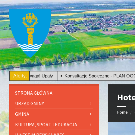
Uwaga! Upały
Alerty:
Konsultacje Społeczne - PLAN OGÓLNY
STRONA GŁÓWNA
Hote
URZĄD GMINY
Home
GMINA
KULTURA, SPORT I EDUKACJA
INVESTIN REŃSKA WIEŚ