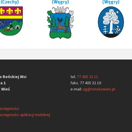
w Reńskiej Wsi
tel.
77 405 32 11
a 1
faks. 77 405 32 10
 Wieś
e-mail:
ug@renskawies.pl
dostępności
ostępności aplikacji mobilnej