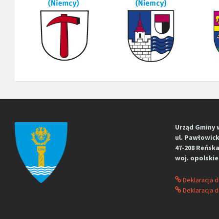
j
a
/
Urząd Gminy 
ul. Pawłowick
47-208 Reńska
woj. opolskie
Deklaracja 
Deklaracja d