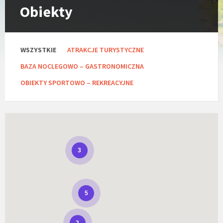
Obiekty
C
WSZYSTKIE
ATRAKCJE TURYSTYCZNE
a
t
BAZA NOCLEGOWO – GASTRONOMICZNA
e
g
OBIEKTY SPORTOWO – REKREACYJNE
o
r
i
e
s
:
3
5
2