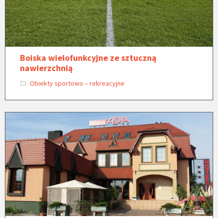
Boiska wielofunkcyjne ze sztuczną
nawierzchnią
Obiekty sportowo – rekreacyjne