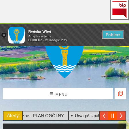
Reńska Wieś
Pobierz
×
Adapt-systems
POBIERZ - w Google Play
MENU
Społeczne - PLAN OGÓLNY
Alerty:
Uwaga! Upały