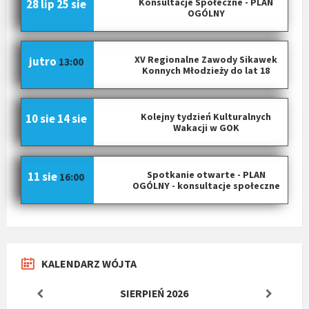
Konsultacje Społeczne - PLAN
28 lip
25 sie
c
OGÓLNY
h
XV Regionalne Zawody Sikawek
jutro
13:00
Konnych Młodzieży do lat 18
Kolejny tydzień Kulturalnych
10 sie
14 sie
Wakacji w GOK
Spotkanie otwarte - PLAN
11 sie
16:00
OGÓLNY - konsultacje społeczne
KALENDARZ WÓJTA
SIERPIEŃ
2026