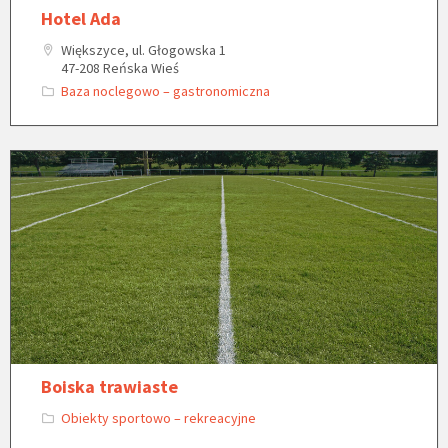
Hotel Ada
Większyce, ul. Głogowska 1
47-208 Reńska Wieś
Baza noclegowo – gastronomiczna
Boiska trawiaste
Obiekty sportowo – rekreacyjne