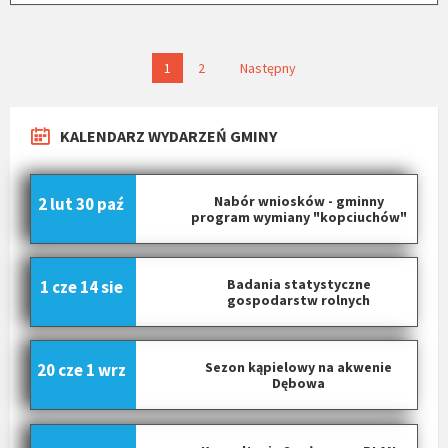
N
1
2
Następny
a
w
KALENDARZ WYDARZEŃ GMINY
i
g
a
Nabór wniosków - gminny
2 lut
30 paź
c
program wymiany "kopciuchów"
j
a
Badania statystyczne
1 cze
14 sie
p
gospodarstw rolnych
o
w
p
Sezon kąpielowy na akwenie
20 cze
1 wrz
Dębowa
i
s
a