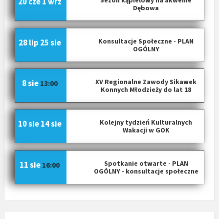
Sezon kąpielowy na akwenie
20 cze
1 wrz
Dębowa
Konsultacje Społeczne - PLAN
28 lip
25 sie
OGÓLNY
XV Regionalne Zawody Sikawek
8 sie
13:00
Konnych Młodzieży do lat 18
Kolejny tydzień Kulturalnych
10 sie
14 sie
Wakacji w GOK
Spotkanie otwarte - PLAN
11 sie
16:00
OGÓLNY - konsultacje społeczne