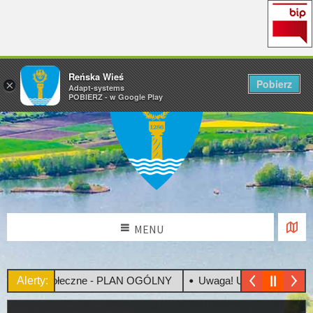
Reńska Wieś
Pobierz
×
Adapt-systems
POBIERZ - w Google Play
MENU
ltacje Społeczne - PLAN OGÓLNY
Alerty:
Uwaga! Upały