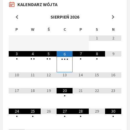
KALENDARZ WÓJTA
SIERPIEŃ
2026
P
W
Ś
C
P
S
N
1
2
3
4
5
7
8
9
6
•
•
•
•
•
•
•
•
•
•
10
11
12
13
14
15
16
17
18
19
20
21
22
23
•
24
25
26
27
28
29
30
•
•
•
•
•