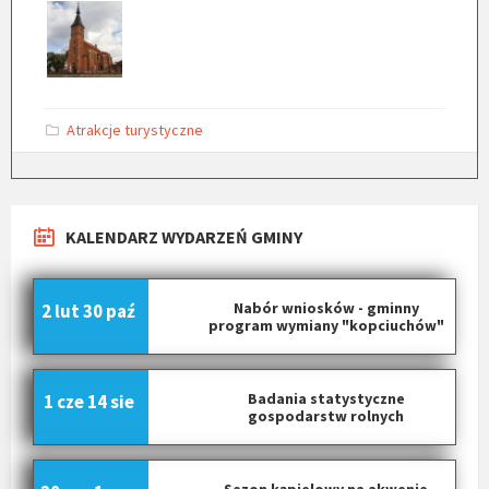
C
Atrakcje turystyczne
a
t
e
g
o
r
KALENDARZ WYDARZEŃ GMINY
i
e
s
:
Nabór wniosków - gminny
2 lut
30 paź
program wymiany "kopciuchów"
Badania statystyczne
1 cze
14 sie
gospodarstw rolnych