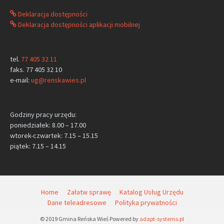
Deklaracja dostępności
Deklaracja dostępności aplikacji mobilnej
tel.
77 405 32 11
faks. 77 405 32 10
e-mail:
ug@renskawies.pl
Godziny pracy urzędu:
poniedziałek: 8.00 – 17.00
wtorek-czwartek: 7.15 – 15.15
piątek: 7.15 – 14.15
Home
Załatw sprawę
Katalog Usług Urzędu
Dane teleadresowe
Polityka prywatności
© 2019 Gmina Reńska Wieś Powered by
adapt-systems.pl