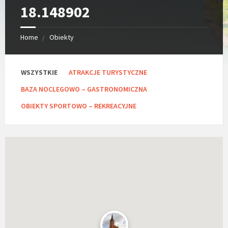
18.148902
Home
Obiekty
C
WSZYSTKIE
ATRAKCJE TURYSTYCZNE
a
t
BAZA NOCLEGOWO – GASTRONOMICZNA
e
g
OBIEKTY SPORTOWO – REKREACYJNE
o
r
i
e
s
: