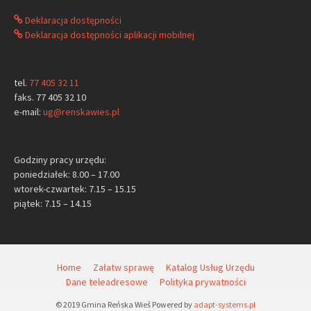
Deklaracja dostępności
Deklaracja dostępności aplikacji mobilnej
tel.
77 405 32 11
faks. 77 405 32 10
e-mail:
ug@renskawies.pl
Godziny pracy urzędu:
poniedziałek: 8.00 – 17.00
wtorek-czwartek: 7.15 – 15.15
piątek: 7.15 – 14.15
Home
Załatw sprawę
Katalog Usług Urzędu
Dane teleadresowe
Polityka prywatności
© 2019 Gmina Reńska Wieś Powered by
adapt-systems.pl