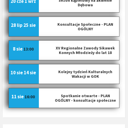
Sezon kąpielowy na akwenie
20 cze
1 wrz
Dębowa
Konsultacje Społeczne - PLAN
28 lip
25 sie
OGÓLNY
XV Regionalne Zawody Sikawek
8 sie
13:00
Konnych Młodzieży do lat 18
Kolejny tydzień Kulturalnych
10 sie
14 sie
Wakacji w GOK
Spotkanie otwarte - PLAN
11 sie
16:00
OGÓLNY - konsultacje społeczne