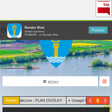
Reńska Wieś
Pobierz
×
Adapt-systems
POBIERZ - w Google Play
MENU
ltacje Społeczne - PLAN OGÓLNY
Alerty:
Uwaga! Upały