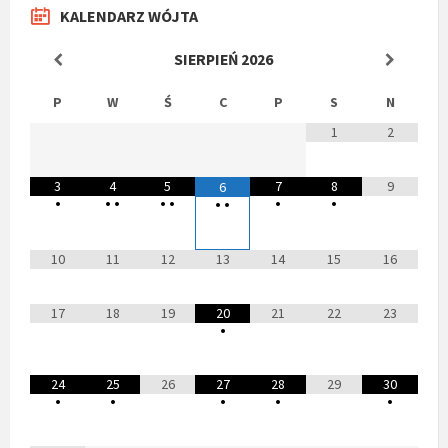
KALENDARZ WÓJTA
SIERPIEŃ
2026
P
W
Ś
C
P
S
N
1
2
3
4
5
7
8
9
6
•
•
•
•
•
•
•
•
•
10
11
12
13
14
15
16
17
18
19
20
21
22
23
•
24
25
26
27
28
29
30
•
•
•
•
•