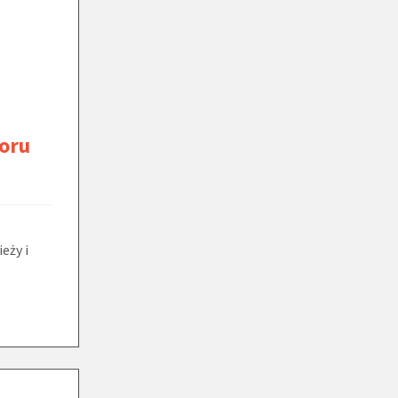
oru
eży i