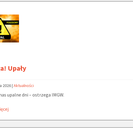
a! Upały
ca 2026
|
Aktualności
nas upalne dni – ostrzega IMGW.
ięcej