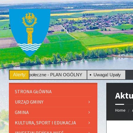
cje Społeczne - PLAN OGÓLNY
Alerty:
Uwaga! Upały
STRONA GŁÓWNA
Aktu
URZĄD GMINY
Home
GMINA
KULTURA, SPORT I EDUKACJA
INVESTIN REŃSKA WIEŚ