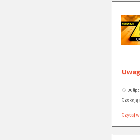
Uwag
30 lip
Czekają 
Czytaj w