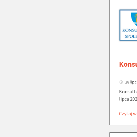
Kons
28 lip
Konsulta
lipca 202
Czytaj w