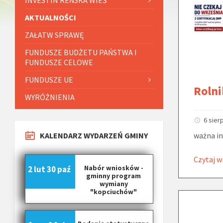
AKTUALNOŚCI
ZAŁATW SPRAWĘ
FUNDUSZE BUDŻETU PAŃSTWA I
FUNDUSZE CELOWE
FUNDUSZE UE
Rolni
WYRÓŻNIENIA
6 sier
KALENDARZ WYDARZEŃ GMINY
ważna in
Czytaj w
Nabór wniosków -
2 lut
30 paź
gminny program
wymiany
"kopciuchów"