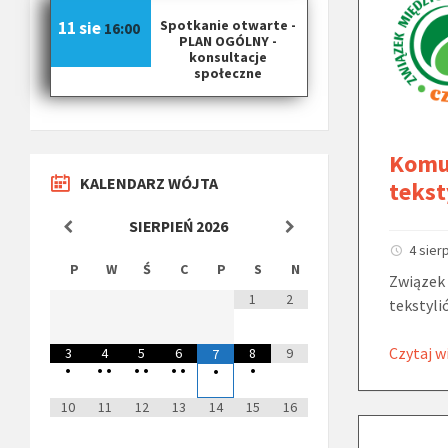
Spotkanie otwarte -
11 sie
16:00
PLAN OGÓLNY -
konsultacje
społeczne
Komu
KALENDARZ WÓJTA
tekst
SIERPIEŃ
2026
4 sier
P
W
Ś
C
P
S
N
Związek 
1
2
tekstyli
Czytaj w
3
4
5
6
8
9
7
•
•
•
•
•
•
•
•
•
10
11
12
13
14
15
16