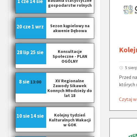
Badania statystyczne
1 cze
14 sie
gospodarstw rolnych
Sezon kąpielowy na
20 cze
1 wrz
akwenie Dębowa
Kolej
Konsultacje
28 lip
25 sie
Społeczne - PLAN
OGÓLNY
5 sier
Przed na
XV Regionalne
8 sie
13:00
których 
Zawody Sikawek
Konnych Młodzieży do
lat 18
Czytaj w
Kolejny tydzień
10 sie
14 sie
Kulturalnych Wakacji
w GOK