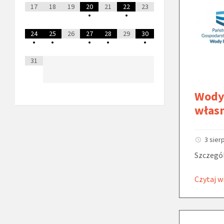
17
18
19
20
21
22
23
•
•
24
25
26
27
28
29
30
•
•
•
•
•
31
Wody 
włas
3 sier
Szczegól
Czytaj w