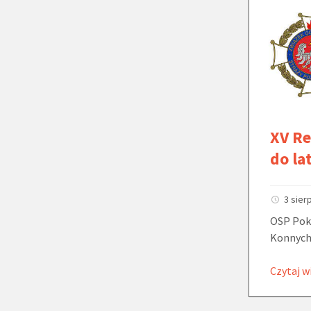
XV R
do la
3 sier
OSP Pok
Konnych 
Czytaj w