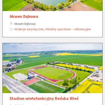
Akwen Dębowa
Akwen Dębowa
Atrakcje turystyczne
,
Obiekty sportowo – rekreacyjne
Stadion wielofunkcyjny Reńska Wieś