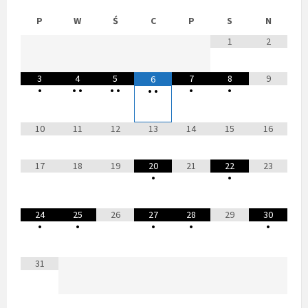
P
W
Ś
C
P
S
N
1
2
3
4
5
7
8
9
6
•
•
•
•
•
•
•
•
•
10
11
12
13
14
15
16
17
18
19
20
21
22
23
•
•
24
25
26
27
28
29
30
•
•
•
•
•
31