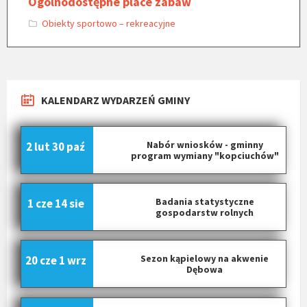
Ogólnodostępne place zabaw
Obiekty sportowo – rekreacyjne
KALENDARZ WYDARZEŃ GMINY
Nabór wniosków - gminny
2 lut
30 paź
program wymiany "kopciuchów"
Badania statystyczne
1 cze
14 sie
gospodarstw rolnych
Sezon kąpielowy na akwenie
20 cze
1 wrz
Dębowa