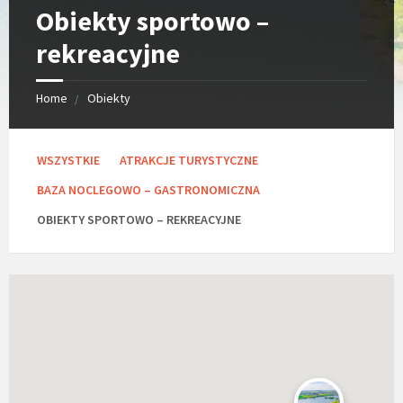
Obiekty sportowo –
rekreacyjne
Home
Obiekty
C
WSZYSTKIE
ATRAKCJE TURYSTYCZNE
a
t
BAZA NOCLEGOWO – GASTRONOMICZNA
e
g
OBIEKTY SPORTOWO – REKREACYJNE
o
r
i
e
s
: