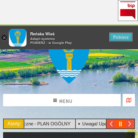
Reńska Wieś
Pobierz
×
Adapt-systems
POBIERZ - w Google Play
MENU
je Społeczne - PLAN OGÓLNY
Alerty:
Uwaga! Upały