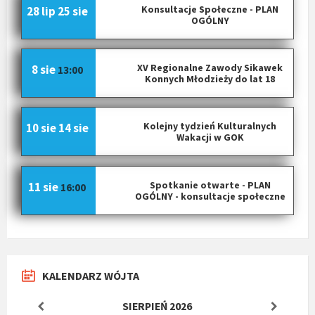
Konsultacje Społeczne - PLAN
28 lip
25 sie
OGÓLNY
XV Regionalne Zawody Sikawek
8 sie
13:00
Konnych Młodzieży do lat 18
Kolejny tydzień Kulturalnych
10 sie
14 sie
Wakacji w GOK
Spotkanie otwarte - PLAN
11 sie
16:00
OGÓLNY - konsultacje społeczne
KALENDARZ WÓJTA
SIERPIEŃ
2026