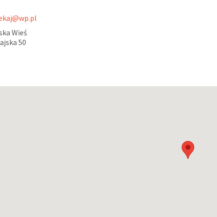
zekaj@wp.pl
ska Wieś
Rajska 50