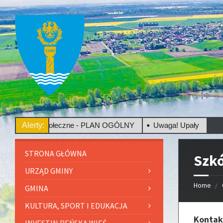
ltacje Społeczne - PLAN OGÓLNY
Alerty:
Uwaga! Upały
STRONA GŁÓWNA
Szkó
URZĄD GMINY
Home
GMINA
KULTURA, SPORT I EDUKACJA
Kontak
INVESTIN REŃSKA WIEŚ