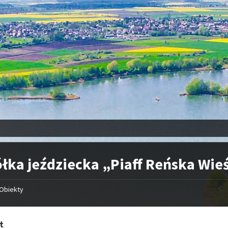
łka jeździecka „Piaff Reńska Wie
Obiekty
t