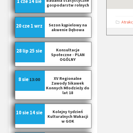
Badania statystyczne
b
1 cze
14 sie
gospodarstw rolnych
o
o
k
C
Atrakc
.
Sezon kąpielowy na
20 cze
1 wrz
a
akwenie Dębowa
t
c
e
o
g
m
o
r
/
Konsultacje
28 lip
25 sie
i
p
Społeczne - PLAN
e
s
OGÓLNY
g
:
/
S
K
XV Regionalne
8 sie
13:00
Zawody Sikawek
S
Konnych Młodzieży do
R
lat 18
W
/
a
Kolejny tydzień
10 sie
14 sie
b
Kulturalnych Wakacji
o
w GOK
u
t