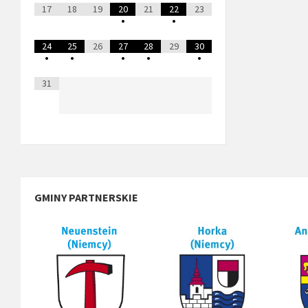
17
18
19
20
21
22
23
•
•
24
25
26
27
28
29
30
•
•
•
•
•
31
GMINY PARTNERSKIE