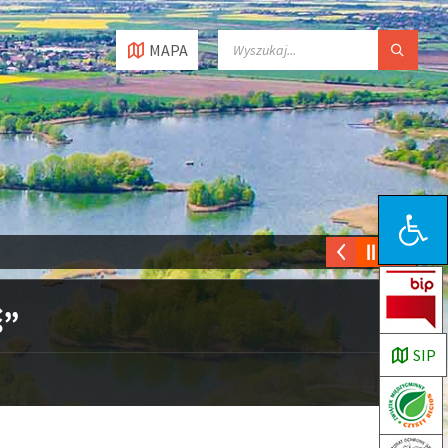
MAPA
Open toolbar
ś”
SIP