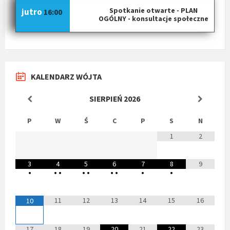
Spotkanie otwarte - PLAN
jutro
16:00
OGÓLNY - konsultacje społeczne
KALENDARZ WÓJTA
SIERPIEŃ
2026
P
W
Ś
C
P
S
N
1
2
3
4
5
6
7
8
9
•
•
•
•
•
•
•
•
•
11
12
13
14
15
16
10
17
18
19
20
21
22
23