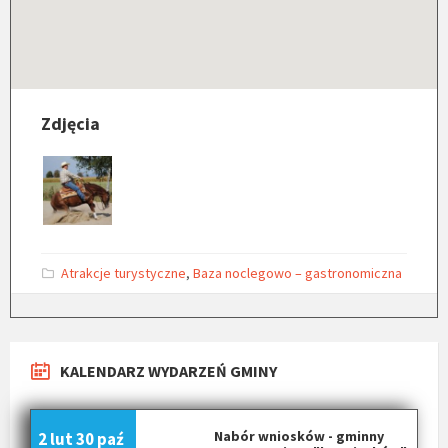
Zdjęcia
C
Atrakcje turystyczne
,
Baza noclegowo – gastronomiczna
a
t
e
g
o
r
KALENDARZ WYDARZEŃ GMINY
i
e
s
:
Nabór wniosków - gminny
2 lut
30 paź