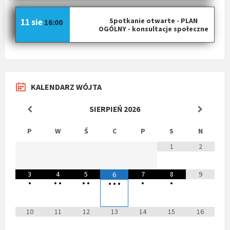
Spotkanie otwarte - PLAN
11 sie
16:00
OGÓLNY - konsultacje społeczne
KALENDARZ WÓJTA
SIERPIEŃ
2026
P
W
Ś
C
P
S
N
1
2
3
4
5
7
8
9
6
•
•
•
•
•
•
•
•
•
•
10
11
12
13
14
15
16