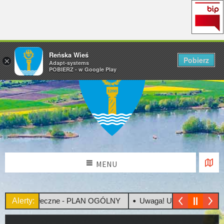
Reńska Wieś
Pobierz
×
Adapt-systems
POBIERZ - w Google Play
MENU
tacje Społeczne - PLAN OGÓLNY
Alerty:
Uwaga! Upały