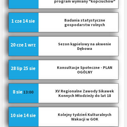
program wymiany "kopciuchów"
Badania statystyczne
1 cze
14 sie
gospodarstw rolnych
Sezon kąpielowy na akwenie
20 cze
1 wrz
Dębowa
Konsultacje Społeczne - PLAN
28 lip
25 sie
OGÓLNY
XV Regionalne Zawody Sikawek
8 sie
13:00
Konnych Młodzieży do lat 18
Kolejny tydzień Kulturalnych
10 sie
14 sie
Wakacji w GOK