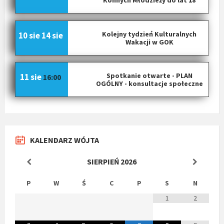
Konnych Młodzieży do lat 18
Kolejny tydzień Kulturalnych
10 sie
14 sie
Wakacji w GOK
Spotkanie otwarte - PLAN
11 sie
16:00
OGÓLNY - konsultacje społeczne
KALENDARZ WÓJTA
SIERPIEŃ
2026
P
W
Ś
C
P
S
N
1
2