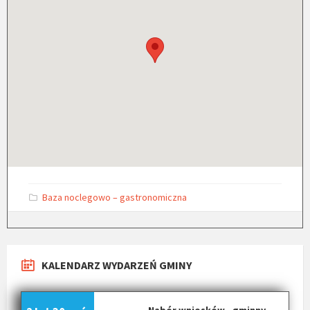
C
Baza noclegowo – gastronomiczna
a
t
e
g
o
r
KALENDARZ WYDARZEŃ GMINY
i
e
s
:
Nabór wniosków - gminny