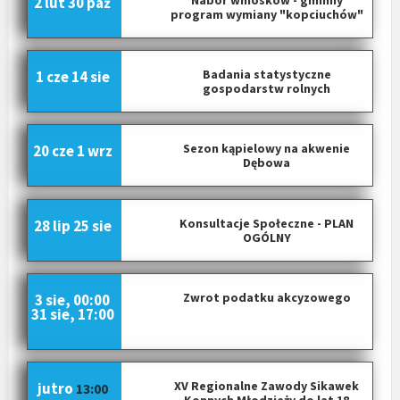
2 lut
30 paź
program wymiany "kopciuchów"
Badania statystyczne
1 cze
14 sie
gospodarstw rolnych
Sezon kąpielowy na akwenie
20 cze
1 wrz
Dębowa
Konsultacje Społeczne - PLAN
28 lip
25 sie
OGÓLNY
Zwrot podatku akcyzowego
3 sie, 00:00
31 sie, 17:00
XV Regionalne Zawody Sikawek
jutro
13:00