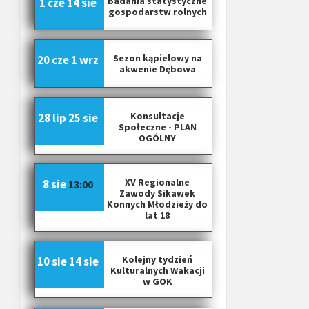
Badania statystyczne
1 cze
14 sie
gospodarstw rolnych
Sezon kąpielowy na
20 cze
1 wrz
akwenie Dębowa
Konsultacje
28 lip
25 sie
Społeczne - PLAN
OGÓLNY
XV Regionalne
8 sie
13:00
Zawody Sikawek
Konnych Młodzieży do
lat 18
Kolejny tydzień
10 sie
14 sie
Kulturalnych Wakacji
w GOK