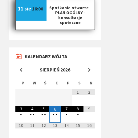
Spotkanie otwarte -
11 sie
16:00
PLAN OGÓLNY -
konsultacje
społeczne
KALENDARZ WÓJTA
SIERPIEŃ
2026
P
W
Ś
C
P
S
N
1
2
3
4
5
7
8
9
6
•
•
•
•
•
•
•
•
•
10
11
12
13
14
15
16