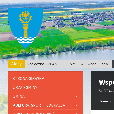
sultacje Społeczne - PLAN OGÓLNY
Alerty:
Uwaga! Upały
STRONA GŁÓWNA
Wspó
URZĄD GMINY
17 cz
GMINA
Home
KULTURA, SPORT I EDUKACJA
INVESTIN REŃSKA WIEŚ