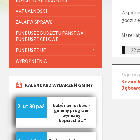
AKTUALNOŚCI
Wspólne 
godzinie
ZAŁATW SPRAWĘ
FUNDUSZE BUDŻETU PAŃSTWA I
Materiał
FUNDUSZE CELOWE
FUNDUSZE UE
22 c
WYRÓŻNIENIA
Poprzedn
Sezon 
KALENDARZ WYDARZEŃ GMINY
Dębow
Nabór wniosków -
2 lut
30 paź
gminny program
wymiany
"kopciuchów"