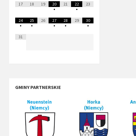
17
18
19
20
21
22
23
•
•
24
25
26
27
28
29
30
•
•
•
•
•
31
GMINY PARTNERSKIE