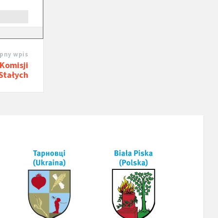
pny wpis
Komisji
Stałych