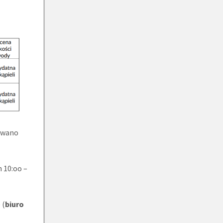
kowano
 10:oo –
 (
biuro