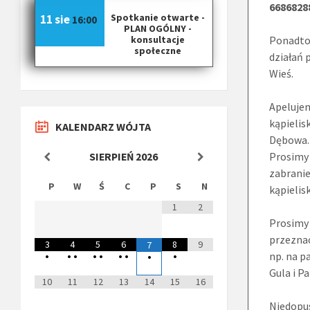
6686828
Spotkanie otwarte -
11 sie
16:00
PLAN OGÓLNY -
konsultacje
Ponadto
społeczne
działań
Wieś.
Apeluje
kąpielis
KALENDARZ WÓJTA
Dębowa.
Prosimy 
SIERPIEŃ
2026
zabranie
P
W
Ś
C
P
S
N
kąpielis
1
2
Prosimy
przeznac
3
4
5
6
8
9
7
np. na p
•
•
•
•
•
•
•
•
•
Gula i P
10
11
12
13
14
15
16
Niedopus