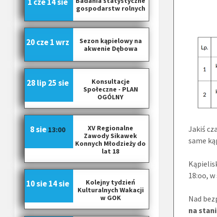
Badania statystyczne
1 cze
14 sie
gospodarstw rolnych
Sezon kąpielowy na
20 cze
1 wrz
akwenie Dębowa
Konsultacje
28 lip
25 sie
Społeczne - PLAN
OGÓLNY
XV Regionalne
8 sie
Jakiś c
13:00
Zawody Sikawek
same kąp
Konnych Młodzieży do
lat 18
Kąpielis
18:oo, w
Kolejny tydzień
10 sie
14 sie
Kulturalnych Wakacji
w GOK
Nad bez
na stan