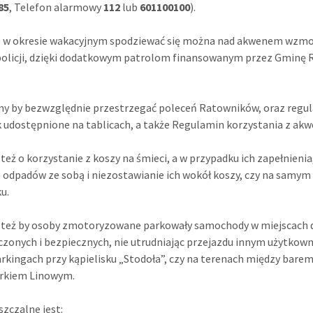
85
, Telefon alarmowy
112
lub
601100100
).
 w okresie wakacyjnym spodziewać się można nad akwenem wzm
 policji, dzięki dodatkowym patrolom finansowanym przez Gminę 
my by bezwzględnie przestrzegać poleceń Ratowników, oraz regu
k udostępnione na tablicach, a także Regulamin korzystania z ak
też o korzystanie z koszy na śmieci, a w przypadku ich zapełnienia
 odpadów ze sobą i niezostawianie ich wokół koszy, czy na samym
ku.
 też by osoby zmotoryzowane parkowały samochody w miejscach 
zonych i bezpiecznych, nie utrudniając przejazdu innym użytkow
arkingach przy kąpielisku „Stodoła”, czy na terenach między bare
arkiem Linowym.
zczalne jest: