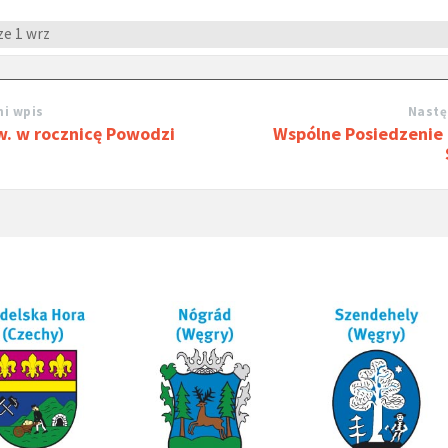
ze
1 wrz
i wpis
Nastę
w. w rocznicę Powodzi
Wspólne Posiedzenie 