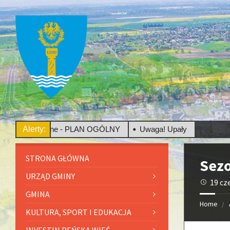
Społeczne - PLAN OGÓLNY
Alerty:
Uwaga! Upały
STRONA GŁÓWNA
Sez
URZĄD GMINY
19 cz
GMINA
Home
KULTURA, SPORT I EDUKACJA
INVESTIN REŃSKA WIEŚ