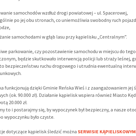
wanie samochodów wzdłuż drogi powiatowej – ul. Spacerowej,
gólnie po jej obu stronach, co uniemożliwia swobodny ruch pojaz
rodze,
żanie samochodami w głąb lasu przy kąpielisku „Centralnym”.
iwe parkowanie, czy pozostawienie samochodu w miejscu do tego
zonym, będzie skutkowało interwencją policji lub straży leśnej, g
to bezpieczeństwu ruchu drogowego i utrudnia ewentualną inter
tunkowych.
ka funkcjonują dzięki Gminie Reńska Wieś i z zaangażowaniem jej
ych (ok. 90.000 zł). Działanie kąpielisk wspiera również Miasto Kę
otą 20.000 zł.
y to i postarajmy się, by wypoczynek był bezpieczny, a nasze oto
 po wypoczynku było czyste.
je dotyczące kąpielisk śledzić można
SERWISIE KĄPIELISKOWYM