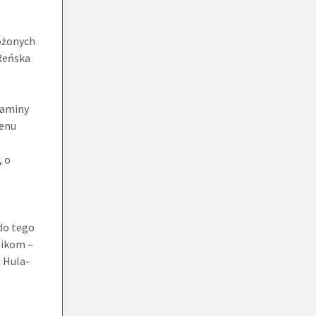
ożonych
Reńska
laminy
wenu
, o
do tego
nikom –
m Hula-