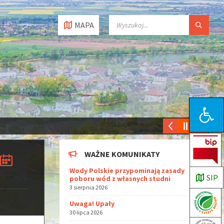
MAPA
Open toolbar
WAŻNE KOMUNIKATY
Wody Polskie przypominają zasady
SIP
poboru wód z własnych studni
3 sierpnia 2026
Uwaga! Upały
30 lipca 2026