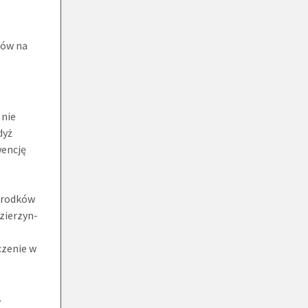
dów na
 nie
dyż
wencję
 środków
dzierzyn-
czenie w
.