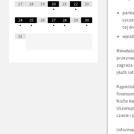
17
18
19
20
21
22
23
•
•
parko
szcze
24
25
26
27
28
29
30
•
•
•
•
•
tej d
wjeżd
31
Niewłaśc
przeznac
zagraża 
służb ra
Kąpielis
finansow
Koźle kw
Uszanujm
czasie i
Informac