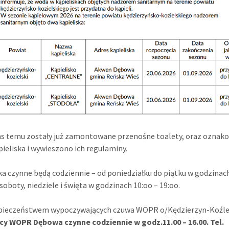
zas temu zostały już zamontowane przenośne toalety, oraz ozna
ieliska i wywieszono ich regulaminy.
ka czynne będą codziennie – od poniedziałku do piątku w godzinach
 soboty, niedziele i święta w godzinach 10:oo – 19:oo.
pieczeństwem wypoczywających czuwa WOPR o/Kędzierzyn-Koźle
icy WOPR Dębowa czynne codziennie w godz.11.00 – 16.00. Tel.