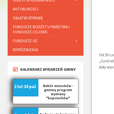
AKTUALNOŚCI
ZAŁATW SPRAWĘ
FUNDUSZE BUDŻETU PAŃSTWA I
FUNDUSZE CELOWE
FUNDUSZE UE
WYRÓŻNIENIA
Od 20 cz
„Central
dały wyn
KALENDARZ WYDARZEŃ GMINY
Nabór wniosków -
2 lut
30 paź
gminny program
wymiany
"kopciuchów"