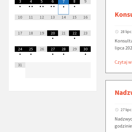
3
4
5
6
8
9
7
•
•
•
•
•
•
•
•
•
Kons
10
11
12
13
14
15
16
28 lip
17
18
19
20
21
22
23
•
•
Konsulta
lipca 202
24
25
26
27
28
29
30
•
•
•
•
•
Czytaj w
31
Nadz
27 lip
Nadzwycz
godzinie