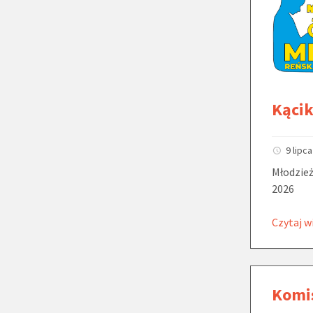
Kąci
9 lipc
Młodzież
2026
Czytaj w
Komi