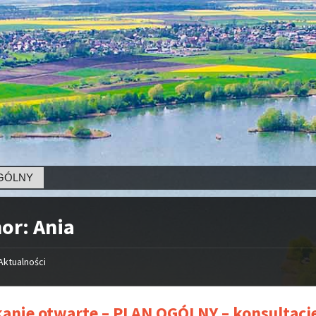
or: Ania
Aktualności
anie otwarte – PLAN OGÓLNY – konsultacj