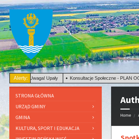
Uwaga! Upały
Alerty:
Konsultacje Społeczne - PLAN OGÓLNY
STRONA GŁÓWNA
Auth
URZĄD GMINY
Home
GMINA
KULTURA, SPORT I EDUKACJA
Spotk
INVESTIN REŃSKA WIEŚ