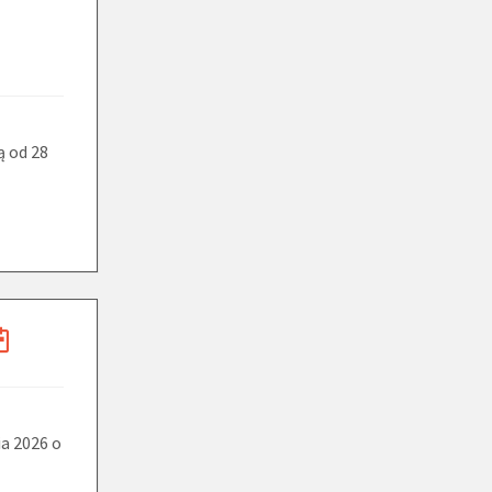
ą od 28
ia 2026 o