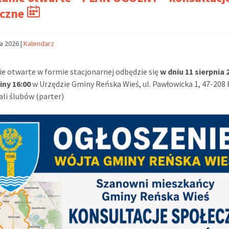
eczne
ca 2026
|
Kalendarz
e otwarte w formie stacjonarnej odbędzie się
w dniu 11 sierpnia 2
iny 16:00
w Urzędzie Gminy Reńska Wieś, ul. Pawłowicka 1, 47-208
ali ślubów (parter)