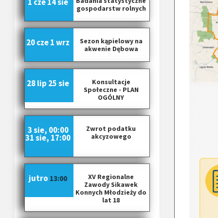
Badania statystyczne
1 cze
14 sie
gospodarstw rolnych
Sezon kąpielowy na
20 cze
1 wrz
akwenie Dębowa
Konsultacje
28 lip
25 sie
Społeczne - PLAN
OGÓLNY
Zwrot podatku
3 sie, 00:00
akcyzowego
31 sie, 17:00
XV Regionalne
jutro
13:00
Zawody Sikawek
Konnych Młodzieży do
lat 18