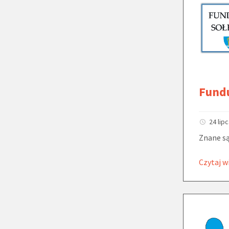
Fundu
24 lip
Znane są
Czytaj w