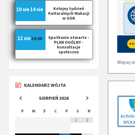
Kolejny tydzień
10 sie
14 sie
Kulturalnych Wakacji
w GOK
Spotkanie otwarte -
11 sie
16:00
PLAN OGÓLNY -
konsultacje
społeczne
Więcej i
KALENDARZ WÓJTA
SIERPIEŃ
2026
P
W
Ś
C
P
S
N
1
2