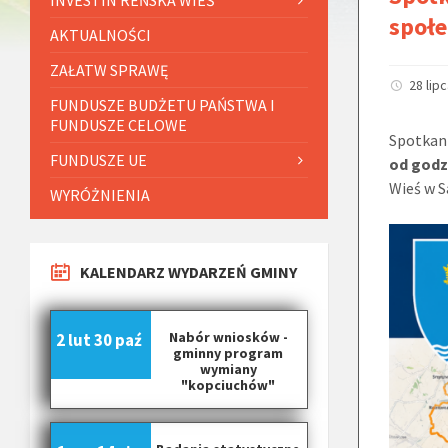
społ
AKTUALNOŚCI
ZAŁATW SPRAWĘ
28 lip
FUNDUSZE BUDŻETU PAŃSTWA I
FUNDUSZE CELOWE
Spotkani
FUNDUSZE UE
od godz
Wieś w S
WYRÓŻNIENIA
KALENDARZ WYDARZEŃ GMINY
Nabór wniosków -
2 lut
30 paź
gminny program
wymiany
"kopciuchów"