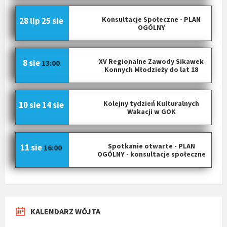
Konsultacje Społeczne - PLAN
28 lip
25 sie
OGÓLNY
XV Regionalne Zawody Sikawek
8 sie
13:00
Konnych Młodzieży do lat 18
Kolejny tydzień Kulturalnych
10 sie
14 sie
Wakacji w GOK
Spotkanie otwarte - PLAN
11 sie
16:00
OGÓLNY - konsultacje społeczne
KALENDARZ WÓJTA