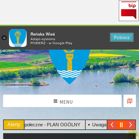
Reńska Wieś
Pobierz
×
Adapt-systems
POBIERZ - w Google Play
MENU
sultacje Społeczne - PLAN OGÓLNY
Alerty:
Uwaga! Upały