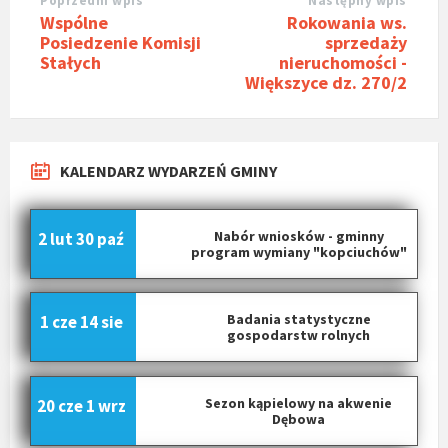
Poprzedni wpis
Następny wpis
Wspólne
Rokowania ws.
Posiedzenie Komisji
sprzedaży
Stałych
nieruchomości -
Większyce dz. 270/2
KALENDARZ WYDARZEŃ GMINY
Nabór wniosków - gminny
2 lut
30 paź
program wymiany "kopciuchów"
Badania statystyczne
1 cze
14 sie
gospodarstw rolnych
Sezon kąpielowy na akwenie
20 cze
1 wrz
Dębowa