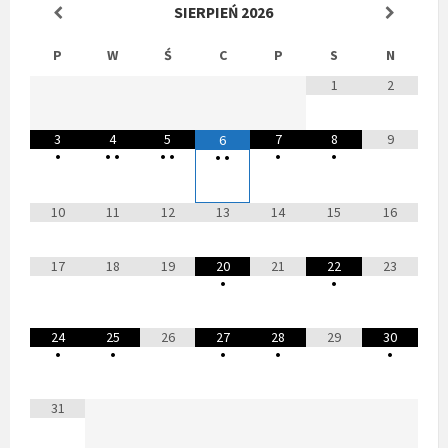
SIERPIEŃ
2026
P
W
Ś
C
P
S
N
1
2
3
4
5
7
8
9
6
•
•
•
•
•
•
•
•
•
10
11
12
13
14
15
16
17
18
19
20
21
22
23
•
•
24
25
26
27
28
29
30
•
•
•
•
•
31