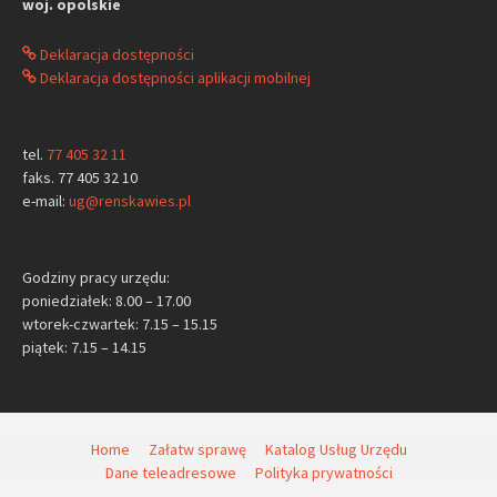
woj. opolskie
Deklaracja dostępności
Deklaracja dostępności aplikacji mobilnej
tel.
77 405 32 11
faks. 77 405 32 10
e-mail:
ug@renskawies.pl
Godziny pracy urzędu:
poniedziałek: 8.00 – 17.00
wtorek-czwartek: 7.15 – 15.15
piątek: 7.15 – 14.15
Home
Załatw sprawę
Katalog Usług Urzędu
Dane teleadresowe
Polityka prywatności