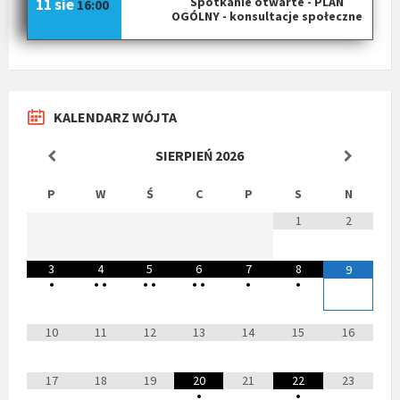
Spotkanie otwarte - PLAN
11 sie
16:00
OGÓLNY - konsultacje społeczne
KALENDARZ WÓJTA
SIERPIEŃ
2026
P
W
Ś
C
P
S
N
1
2
3
4
5
6
7
8
9
•
•
•
•
•
•
•
•
•
10
11
12
13
14
15
16
17
18
19
20
21
22
23
•
•