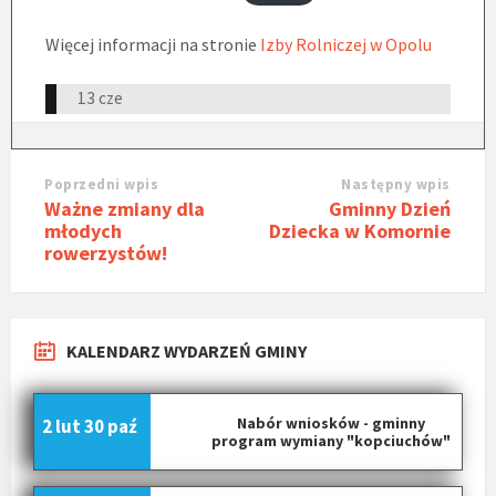
Więcej informacji na stronie
Izby Rolniczej w Opolu
13 cze
Poprzedni wpis
Następny wpis
Ważne zmiany dla
Gminny Dzień
młodych
Dziecka w Komornie
rowerzystów!
KALENDARZ WYDARZEŃ GMINY
Nabór wniosków - gminny
2 lut
30 paź
program wymiany "kopciuchów"