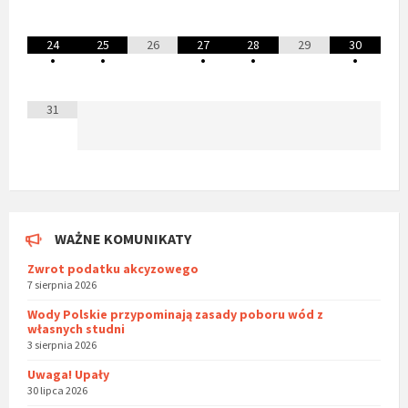
24
25
26
27
28
29
30
•
•
•
•
•
31
WAŻNE KOMUNIKATY
Zwrot podatku akcyzowego
7 sierpnia 2026
Wody Polskie przypominają zasady poboru wód z
własnych studni
3 sierpnia 2026
Uwaga! Upały
30 lipca 2026