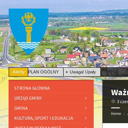
łeczne - PLAN OGÓLNY
Alerty:
Uwaga! Upały
STRONA GŁÓWNA
Waż
URZĄD GMINY
3 cze
GMINA
Home
KULTURA, SPORT I EDUKACJA
INVESTIN REŃSKA WIEŚ