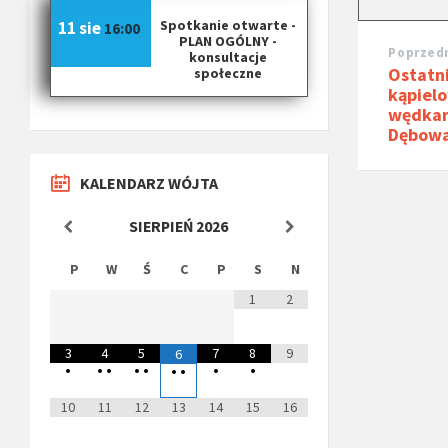
Spotkanie otwarte -
11 sie
16:00
PLAN OGÓLNY -
Poprzedn
konsultacje
Ostatn
społeczne
kąpiel
wędkar
Dębow
KALENDARZ WÓJTA
SIERPIEŃ
2026
P
W
Ś
C
P
S
N
1
2
3
4
5
7
8
9
6
•
•
•
•
•
•
•
•
•
10
11
12
13
14
15
16