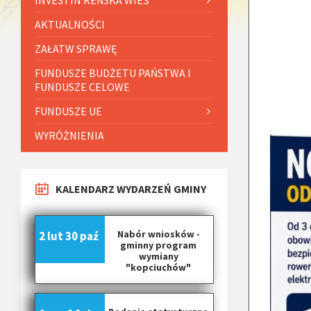
AKTUALNOŚCI
ZAŁATW SPRAWĘ
FUNDUSZE BUDŻETU PAŃSTWA I
FUNDUSZE CELOWE
FUNDUSZE UE
WYRÓŻNIENIA
KALENDARZ WYDARZEŃ GMINY
Nabór wniosków -
2 lut
30 paź
gminny program
wymiany
"kopciuchów"