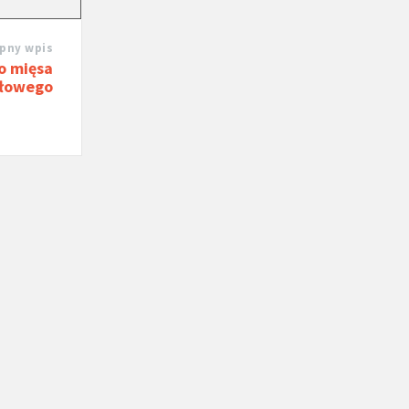
pny wpis
o mięsa
łowego