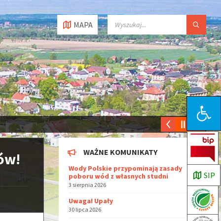
MAPA
Open toolbar
WAŻNE KOMUNIKATY
ów!
Wody Polskie przypominają zasady
SIP
poboru wód z własnych studni
3 sierpnia 2026
Uwaga! Upały
30 lipca 2026