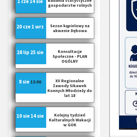
Badania statystyczne
1 cze
14 sie
gospodarstw rolnych
Sezon kąpielowy na
20 cze
1 wrz
akwenie Dębowa
Konsultacje
28 lip
25 sie
Społeczne - PLAN
OGÓLNY
XV Regionalne
8 sie
13:00
Zawody Sikawek
Konnych Młodzieży do
lat 18
Kolejny tydzień
10 sie
14 sie
Kulturalnych Wakacji
w GOK