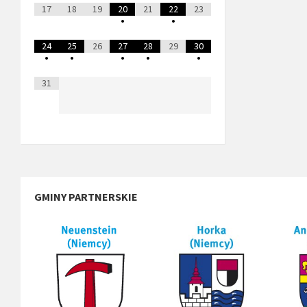
17
18
19
20
21
22
23
•
•
24
25
26
27
28
29
30
•
•
•
•
•
31
GMINY PARTNERSKIE