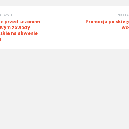
i wpis
Nastę
ie przed sezonem
Promocja polskieg
owym zawody
wo
skie na akwenie
a