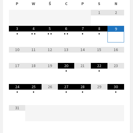
P
W
Ś
C
P
S
N
1
2
3
4
5
6
7
8
9
•
•
•
•
•
•
•
•
•
10
11
12
13
14
15
16
17
18
19
20
21
22
23
•
•
24
25
26
27
28
29
30
•
•
•
•
•
31