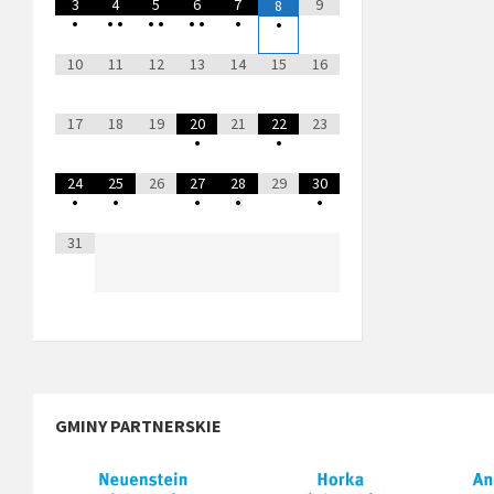
3
4
5
6
7
9
8
•
•
•
•
•
•
•
•
•
10
11
12
13
14
15
16
17
18
19
20
21
22
23
•
•
24
25
26
27
28
29
30
•
•
•
•
•
31
GMINY PARTNERSKIE