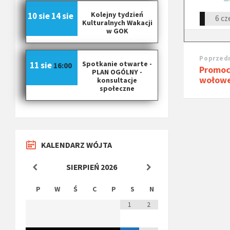
Kolejny tydzień
10 sie
14 sie
6 cz
Kulturalnych Wakacji
w GOK
Poprzedn
Spotkanie otwarte -
11 sie
16:00
Promoc
PLAN OGÓLNY -
wołow
konsultacje
społeczne
KALENDARZ WÓJTA
SIERPIEŃ
2026
P
W
Ś
C
P
S
N
1
2