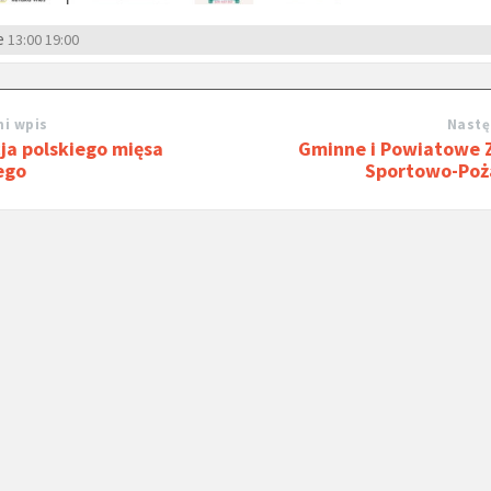
e
13:00
19:00
i wpis
Nastę
ja polskiego mięsa
Gminne i Powiatowe
ego
Sportowo-Poż