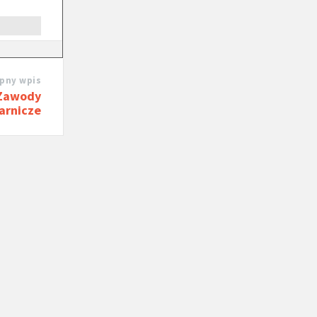
pny wpis
 Zawody
arnicze