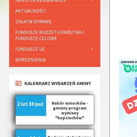
AKTUALNOŚCI
ZAŁATW SPRAWĘ
FUNDUSZE BUDŻETU PAŃSTWA I
FUNDUSZE CELOWE
FUNDUSZE UE
WYRÓŻNIENIA
KALENDARZ WYDARZEŃ GMINY
Nabór wniosków -
2 lut
30 paź
gminny program
wymiany
"kopciuchów"