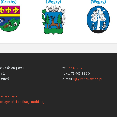
w Reńskiej Wsi
tel.
77 405 32 11
a 1
faks. 77 405 32 10
 Wieś
e-mail:
ug@renskawies.pl
dostępności
ostępności aplikacji mobilnej