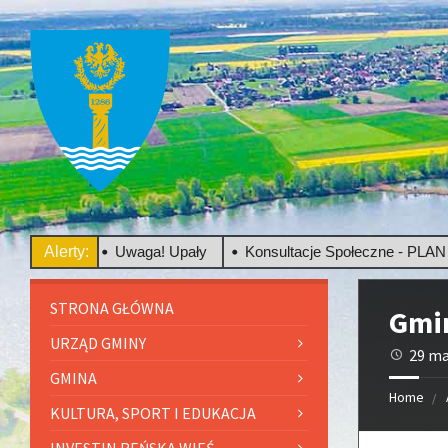
wego
Alerty:
Uwaga! Upały
Konsultacje Społeczne - PLAN OGÓ
STRONA GŁÓWNA
Gmi
URZĄD GMINY
29 ma
GMINA
Home
KULTURA, SPORT I EDUKACJA
INVESTIN REŃSKA WIEŚ