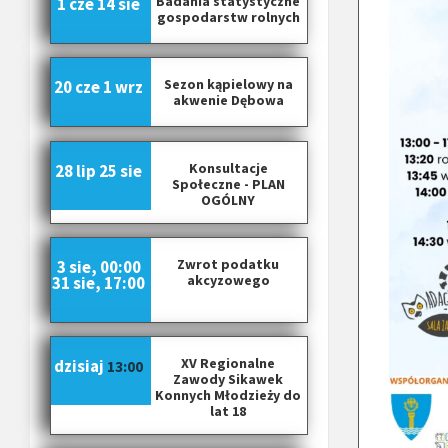
Badania statystyczne
1 cze
14 sie
gospodarstw rolnych
Sezon kąpielowy na
20 cze
1 wrz
akwenie Dębowa
Konsultacje
28 lip
25 sie
Społeczne - PLAN
OGÓLNY
Zwrot podatku
3 sie, 00:00
akcyzowego
31 sie, 17:00
XV Regionalne
dzisiaj
13:00
Zawody Sikawek
Konnych Młodzieży do
lat 18