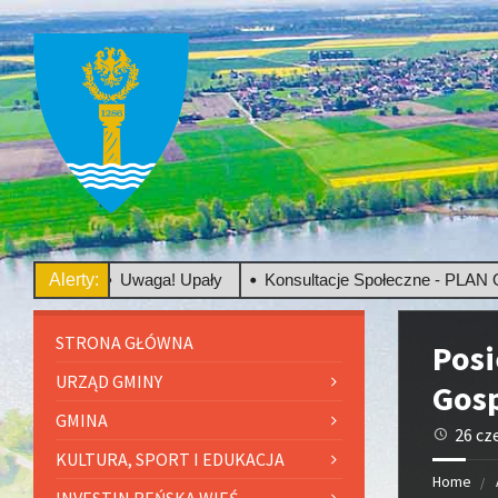
wego
Alerty:
Uwaga! Upały
Konsultacje Społeczne - PLAN OGÓ
STRONA GŁÓWNA
Posi
URZĄD GMINY
Gos
GMINA
26 cz
KULTURA, SPORT I EDUKACJA
Home
INVESTIN REŃSKA WIEŚ