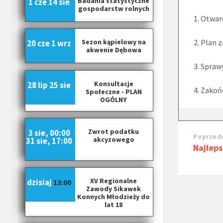
Badania statystyczne
1 cze
14 sie
gospodarstw rolnych
1. Otwar
2. Plan 
Sezon kąpielowy na
20 cze
1 wrz
akwenie Dębowa
3. Spraw
Konsultacje
28 lip
25 sie
4. Zakoń
Społeczne - PLAN
OGÓLNY
Zwrot podatku
3 sie, 00:00
Poprzedn
akcyzowego
31 sie, 17:00
Najleps
XV Regionalne
dzisiaj
13:00
Zawody Sikawek
Konnych Młodzieży do
lat 18