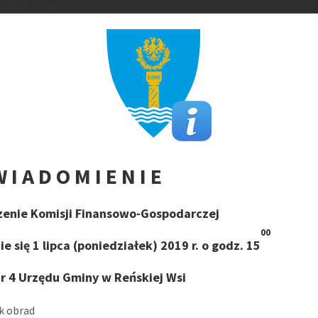
 I A D O M I E N I E
zenie Komisji Finansowo-Gospodarczej
00
e się 1 lipca (poniedziałek) 2019 r. o godz. 15
nr 4 Urzędu Gminy w Reńskiej Wsi
k obrad