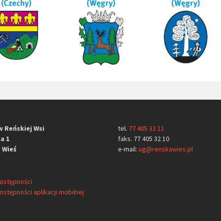
w Reńskiej Wsi
tel.
77 405 32 11
a 1
faks. 77 405 32 10
 Wieś
e-mail:
ug@renskawies.pl
dostępności
ostępności aplikacji mobilnej