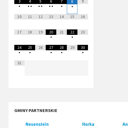
3
4
5
6
7
9
8
•
•
•
•
•
•
•
•
•
10
11
12
13
14
15
16
17
18
19
20
21
22
23
•
•
24
25
26
27
28
29
30
•
•
•
•
•
31
GMINY PARTNERSKIE