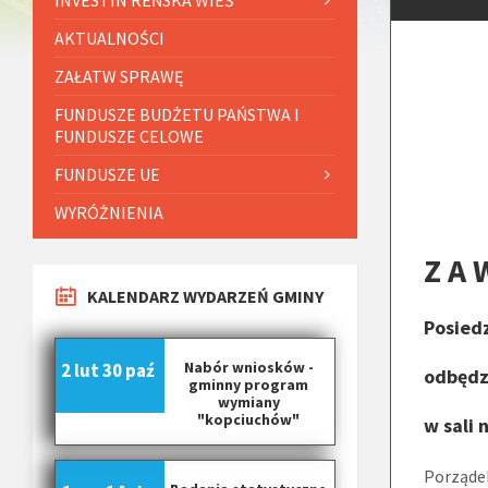
AKTUALNOŚCI
ZAŁATW SPRAWĘ
FUNDUSZE BUDŻETU PAŃSTWA I
FUNDUSZE CELOWE
FUNDUSZE UE
WYRÓŻNIENIA
Z A W
KALENDARZ WYDARZEŃ GMINY
Posied
Nabór wniosków -
2 lut
30 paź
odbędzi
gminny program
wymiany
"kopciuchów"
w sali 
Porząde