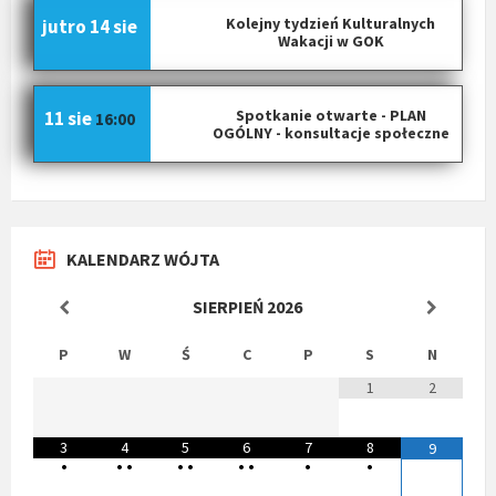
Kolejny tydzień Kulturalnych
jutro
14 sie
Wakacji w GOK
Spotkanie otwarte - PLAN
11 sie
16:00
OGÓLNY - konsultacje społeczne
KALENDARZ WÓJTA
SIERPIEŃ
2026
P
W
Ś
C
P
S
N
1
2
3
4
5
6
7
8
9
•
•
•
•
•
•
•
•
•