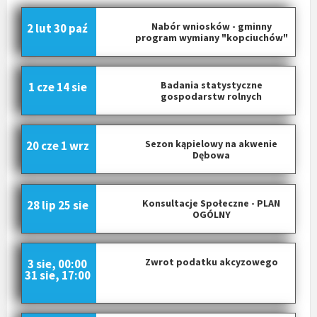
Nabór wniosków - gminny
2 lut
30 paź
program wymiany "kopciuchów"
Badania statystyczne
1 cze
14 sie
gospodarstw rolnych
Sezon kąpielowy na akwenie
20 cze
1 wrz
Dębowa
Konsultacje Społeczne - PLAN
28 lip
25 sie
OGÓLNY
Zwrot podatku akcyzowego
3 sie, 00:00
31 sie, 17:00