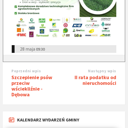
28 maja
09:30
Poprzedni wpis
Następny wpis
Szczepienie psów
II rata podatku od
przeciw
nieruchomości
wściekliźnie -
Dębowa
KALENDARZ WYDARZEŃ GMINY