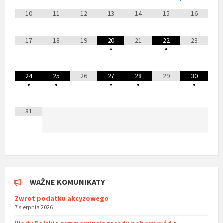
10
11
12
13
14
15
16
17
18
19
20
21
22
23
•
•
24
25
26
27
28
29
30
•
•
•
•
•
31
WAŻNE KOMUNIKATY
Zwrot podatku akcyzowego
7 sierpnia 2026
Wody Polskie przypominają zasady poboru wód z