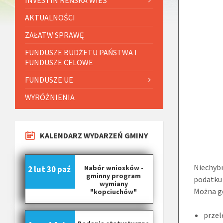
AKTUALNOŚCI
ZAŁATW SPRAWĘ
FUNDUSZE BUDŻETU PAŃSTWA I
FUNDUSZE CELOWE
FUNDUSZE UE
WYRÓŻNIENIA
KALENDARZ WYDARZEŃ GMINY
Niechybn
Nabór wniosków -
2 lut
30 paź
gminny program
podatku
wymiany
Można g
"kopciuchów"
przel