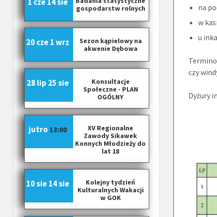
Badania statystyczne
1 cze
14 sie
na po
gospodarstw rolnych
w kas
u ink
Sezon kąpielowy na
20 cze
1 wrz
akwenie Dębowa
Termino
czy wind
Konsultacje
28 lip
25 sie
Społeczne - PLAN
Dyżury i
OGÓLNY
XV Regionalne
jutro
13:00
Zawody Sikawek
Konnych Młodzieży do
lat 18
Kolejny tydzień
10 sie
14 sie
Kulturalnych Wakacji
w GOK