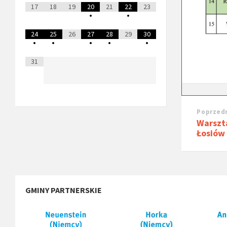
17
18
19
20
21
22
23
•
•
24
25
26
27
28
29
30
•
•
•
•
•
31
Poprzedn
Warszt
Łosiów
GMINY PARTNERSKIE