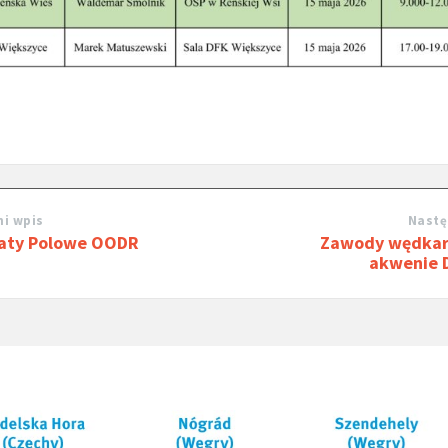
i wpis
Nastę
aty Polowe OODR
Zawody wędkar
akwenie 