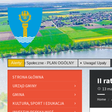
nsultacje Społeczne - PLAN OGÓLNY
Alerty:
Uwaga! Upały
STRONA GŁÓWNA
II r
URZĄD GMINY
13 ma
GMINA
Home
KULTURA, SPORT I EDUKACJA
INVESTIN REŃSKA WIEŚ