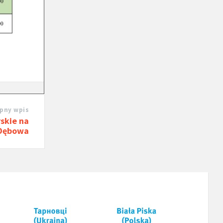
pny wpis
skie na
Dębowa