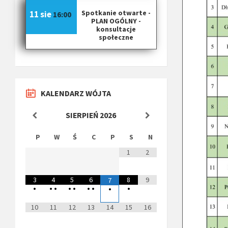
Spotkanie otwarte -
11 sie
16:00
PLAN OGÓLNY -
konsultacje
społeczne
KALENDARZ WÓJTA
SIERPIEŃ
2026
P
W
Ś
C
P
S
N
1
2
3
4
5
6
8
9
7
•
•
•
•
•
•
•
•
•
10
11
12
13
14
15
16