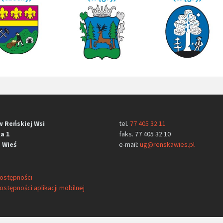
w Reńskiej Wsi
tel.
77 405 32 11
a 1
faks. 77 405 32 10
 Wieś
e-mail:
ug@renskawies.pl
dostępności
ostępności aplikacji mobilnej