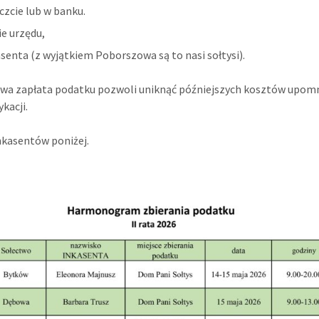
czcie lub w banku.
ie urzędu,
asenta (z wyjątkiem Poborszowa są to nasi sołtysi).
wa zapłata podatku pozwoli uniknąć późniejszych kosztów upomn
ykacji.
nkasentów poniżej.