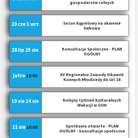
gospodarstw rolnych
o
w
p
Sezon kąpielowy na akwenie
20 cze
1 wrz
Dębowa
i
s
a
Konsultacje Społeczne - PLAN
28 lip
25 sie
c
OGÓLNY
h
XV Regionalne Zawody Sikawek
jutro
13:00
Konnych Młodzieży do lat 18
Kolejny tydzień Kulturalnych
10 sie
14 sie
Wakacji w GOK
Spotkanie otwarte - PLAN
11 sie
16:00
OGÓLNY - konsultacje społeczne