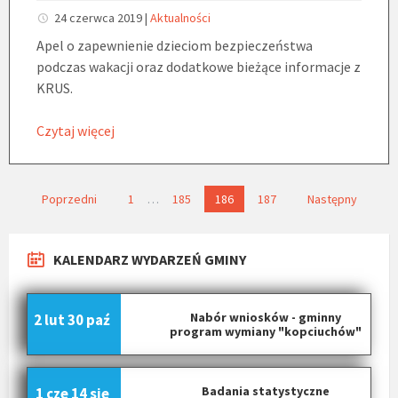
24 czerwca 2019
|
Aktualności
Apel o zapewnienie dzieciom bezpieczeństwa
podczas wakacji oraz dodatkowe bieżące informacje z
KRUS.
Czytaj więcej
N
Poprzedni
1
…
185
186
187
Następny
a
w
KALENDARZ WYDARZEŃ GMINY
i
g
a
Nabór wniosków - gminny
2 lut
30 paź
c
program wymiany "kopciuchów"
j
a
Badania statystyczne
1 cze
14 sie
p