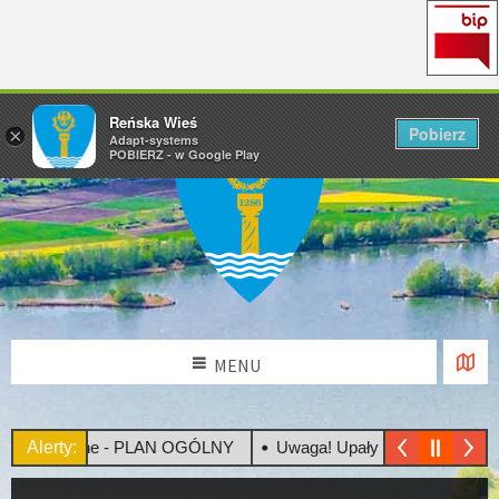
Reńska Wieś
Pobierz
×
Adapt-systems
POBIERZ - w Google Play
MENU
 Społeczne - PLAN OGÓLNY
Alerty:
Uwaga! Upały