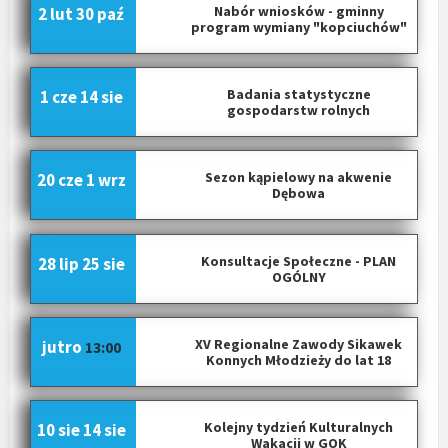
a
Nabór wniosków - gminny
2 lut
30 paź
c
program wymiany "kopciuchów"
j
a
Badania statystyczne
1 cze
14 sie
p
gospodarstw rolnych
o
w
p
Sezon kąpielowy na akwenie
20 cze
1 wrz
Dębowa
i
s
a
Konsultacje Społeczne - PLAN
28 lip
25 sie
c
OGÓLNY
h
XV Regionalne Zawody Sikawek
jutro
13:00
Konnych Młodzieży do lat 18
Kolejny tydzień Kulturalnych
10 sie
14 sie
Wakacji w GOK