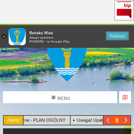
Reńska Wieś
Pobierz
×
Adapt-systems
POBIERZ - w Google Play
MENU
e Społeczne - PLAN OGÓLNY
Alerty:
Uwaga! Upały