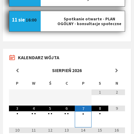
Spotkanie otwarte - PLAN
11 sie
16:00
OGÓLNY - konsultacje społeczne
KALENDARZ WÓJTA
SIERPIEŃ
2026
P
W
Ś
C
P
S
N
1
2
3
4
5
6
8
9
7
•
•
•
•
•
•
•
•
•
10
11
12
13
14
15
16