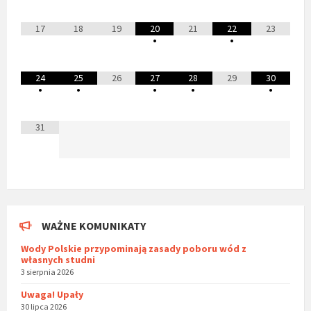
17
18
19
20
21
22
23
•
•
24
25
26
27
28
29
30
•
•
•
•
•
31
WAŻNE KOMUNIKATY
Wody Polskie przypominają zasady poboru wód z
własnych studni
3 sierpnia 2026
Uwaga! Upały
30 lipca 2026