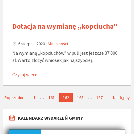
Dotacja na wymianę „kopciucha”
6 sierpnia 2020
|
Aktualności
Na wymianę „kopciuchów” w puli jest jeszcze 37.000
zł. Warto złożyć wniosek jak najszybciej.
Czytaj więcej
N
Poprzedni
1
…
161
162
163
…
187
Następny
a
w
KALENDARZ WYDARZEŃ GMINY
i
g