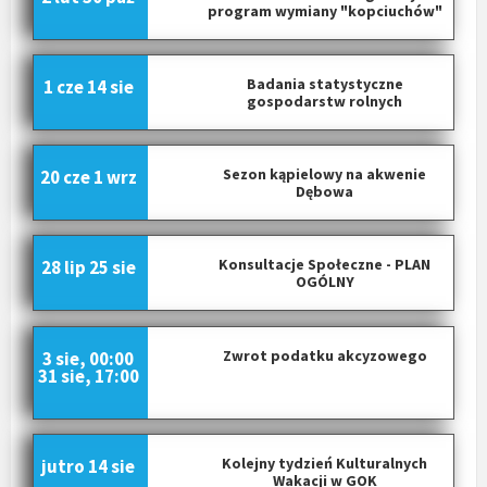
c
program wymiany "kopciuchów"
j
a
Badania statystyczne
1 cze
14 sie
p
gospodarstw rolnych
o
w
p
Sezon kąpielowy na akwenie
20 cze
1 wrz
Dębowa
i
s
a
Konsultacje Społeczne - PLAN
28 lip
25 sie
c
OGÓLNY
h
Zwrot podatku akcyzowego
3 sie, 00:00
31 sie, 17:00
Kolejny tydzień Kulturalnych
jutro
14 sie
Wakacji w GOK