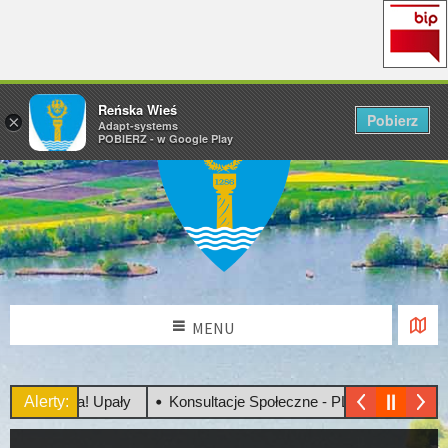
Reńska Wieś
Pobierz
×
Adapt-systems
POBIERZ - w Google Play
MENU
Uwaga! Upały
Alerty:
Konsultacje Społeczne - PLAN OGÓLNY