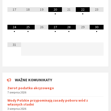
17
18
19
20
21
22
23
•
•
24
25
26
27
28
29
30
•
•
•
•
•
31
WAŻNE KOMUNIKATY
Zwrot podatku akcyzowego
7 sierpnia 2026
Wody Polskie przypominają zasady poboru wód z
własnych studni
3 sierpnia 2026