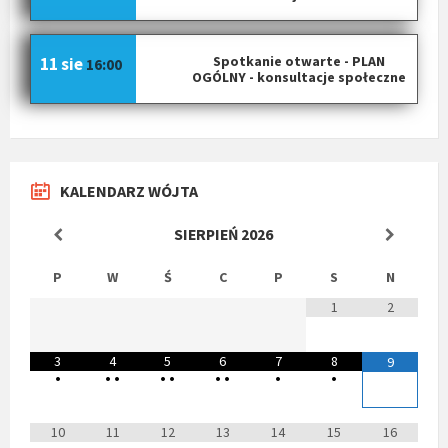
Spotkanie otwarte - PLAN
11 sie
16:00
OGÓLNY - konsultacje społeczne
KALENDARZ WÓJTA
SIERPIEŃ
2026
P
W
Ś
C
P
S
N
1
2
3
4
5
6
7
8
9
•
•
•
•
•
•
•
•
•
10
11
12
13
14
15
16