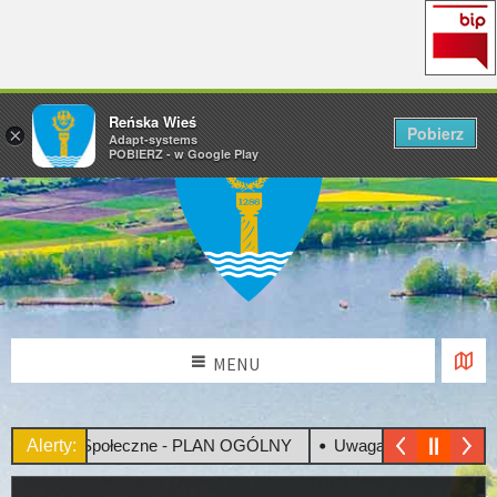
Reńska Wieś
Pobierz
×
Adapt-systems
POBIERZ - w Google Play
MENU
nsultacje Społeczne - PLAN OGÓLNY
Alerty:
Uwaga! Upały