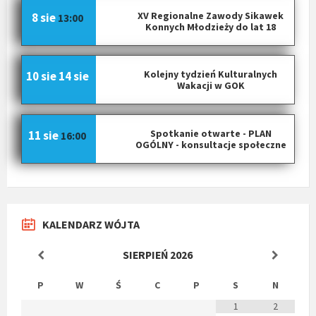
XV Regionalne Zawody Sikawek
8 sie
13:00
Konnych Młodzieży do lat 18
Kolejny tydzień Kulturalnych
10 sie
14 sie
Wakacji w GOK
Spotkanie otwarte - PLAN
11 sie
16:00
OGÓLNY - konsultacje społeczne
KALENDARZ WÓJTA
SIERPIEŃ
2026
P
W
Ś
C
P
S
N
1
2