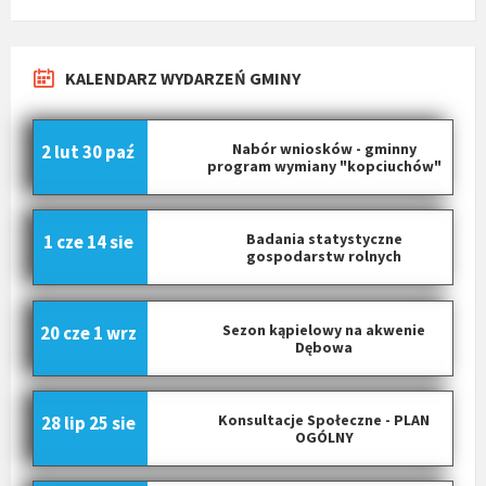
KALENDARZ WYDARZEŃ GMINY
Nabór wniosków - gminny
2 lut
30 paź
program wymiany "kopciuchów"
Badania statystyczne
1 cze
14 sie
gospodarstw rolnych
Sezon kąpielowy na akwenie
20 cze
1 wrz
Dębowa
Konsultacje Społeczne - PLAN
28 lip
25 sie
OGÓLNY