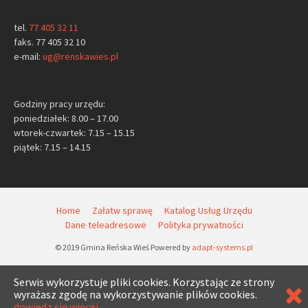
tel.
77 405 32 11
faks. 77 405 32 10
e-mail:
ug@renskawies.pl
Godziny pracy urzędu:
poniedziałek: 8.00 – 17.00
wtorek-czwartek: 7.15 – 15.15
piątek: 7.15 – 14.15
Home
Załatw sprawę
Katalog Usług Urzędu
Dane teleadresowe
Polityka prywatności
© 2019 Gmina Reńska Wieś Powered by
adapt-systems.pl
Serwis wykorzystuje pliki cookies. Korzystając ze strony
wyrażasz zgodę na wykorzystywanie plików cookies.
dowiedz się więcej.