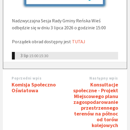
Nadzwyczajna Sesja Rady Gminy Reńska Wieś
odbędzie się w dniu 3 lipca 2026 o godzinie 15:00
Porządek obrad dostępny jest
TUTAJ
3 lip
15:00
15:30
Poprzedni wpis
Następny wpis
Komisja Społeczno
Konsultacje
Oświatowa
społeczne - Projekt
Miejscowego planu
zagospodarowanie
przestrzennego
terenów na północ
od torów
kolejowych