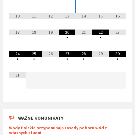
10
11
12
13
14
15
16
17
18
19
20
21
22
23
•
•
24
25
26
27
28
29
30
•
•
•
•
•
31
WAŻNE KOMUNIKATY
Wody Polskie przypominają zasady poboru wód z
własnych studni