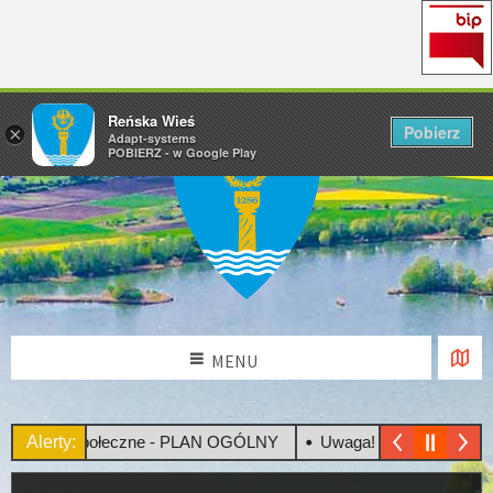
Reńska Wieś
Pobierz
×
Adapt-systems
POBIERZ - w Google Play
MENU
ultacje Społeczne - PLAN OGÓLNY
Alerty:
Uwaga! Upały