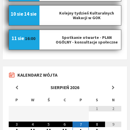
Kolejny tydzień Kulturalnych
10 sie
14 sie
Wakacji w GOK
Spotkanie otwarte - PLAN
11 sie
16:00
OGÓLNY - konsultacje społeczne
KALENDARZ WÓJTA
SIERPIEŃ
2026
P
W
Ś
C
P
S
N
1
2
3
4
5
6
8
9
7
•
•
•
•
•
•
•
•
•