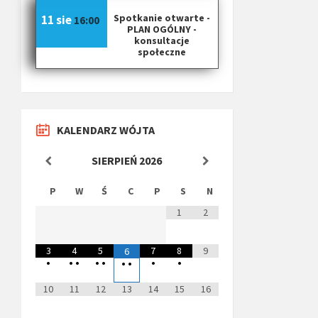
Spotkanie otwarte -
11 sie
16:00
PLAN OGÓLNY -
konsultacje
społeczne
KALENDARZ WÓJTA
SIERPIEŃ
2026
P
W
Ś
C
P
S
N
1
2
3
4
5
7
8
9
6
•
•
•
•
•
•
•
•
•
10
11
12
13
14
15
16