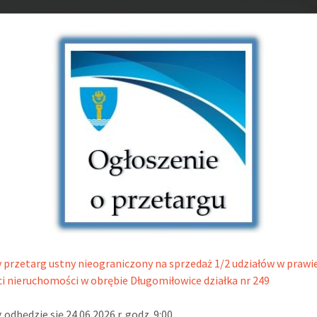
 przetarg ustny nieograniczony na sprzedaż 1/2 udziałów w prawi
i nieruchomości w obrębie Długomiłowice działka nr 249
 odbędzie się 24.06.2026 r. godz. 9:00