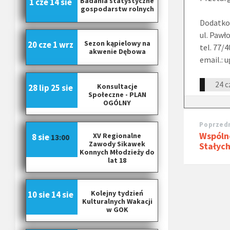
Badania statystyczne
1 cze
14 sie
gospodarstw rolnych
Dodatko
ul. Pawł
Sezon kąpielowy na
20 cze
1 wrz
tel. 77/
akwenie Dębowa
email.:
24 c
Konsultacje
28 lip
25 sie
Społeczne - PLAN
OGÓLNY
Poprzedn
Wspóln
XV Regionalne
8 sie
13:00
Zawody Sikawek
Stałyc
Konnych Młodzieży do
lat 18
Kolejny tydzień
10 sie
14 sie
Kulturalnych Wakacji
w GOK