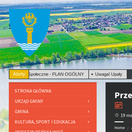
sultacje Społeczne - PLAN OGÓLNY
Alerty:
Uwaga! Upały
STRONA GŁÓWNA
Prze
URZĄD GMINY
GMINA
19 ma
KULTURA, SPORT I EDUKACJA
Home
INVESTIN REŃSKA WIEŚ