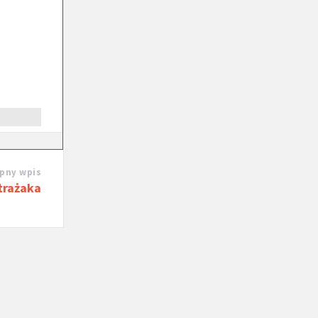
pny wpis
trażaka