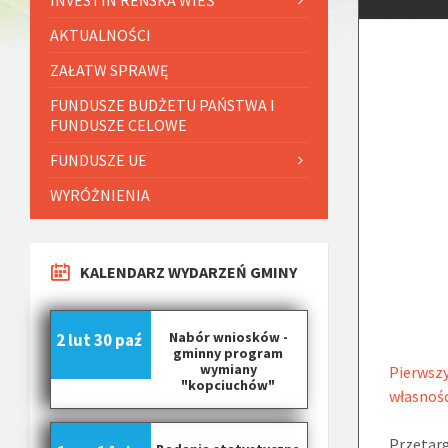
AKTUALNOŚCI
ZAŁATW SPRAWĘ
FUNDUSZE BUDŻETU PAŃSTWA I
FUNDUSZE CELOWE
FUNDUSZE UE
WYRÓŻNIENIA
KALENDARZ WYDARZEŃ GMINY
Nabór wniosków -
2 lut
30 paź
gminny program
wymiany
Pierwszy
"kopciuchów"
własnośc
Przetarg