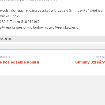
wych informacji można uzyskać w Urzędzie Gminy w Reńskiej Wsi
owicka 1 pok. 11
40 53 217 kom. 518 070 060
 ug@renskawies.pl lub budownictwo@renskawies.pl
ze
09:00
i wpis
Nastę
e Posiedzenie Komisji
Gminny Dzień S
h