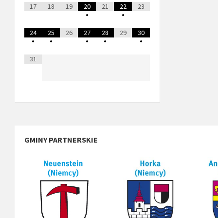
17
18
19
20
21
22
23
•
•
24
25
26
27
28
29
30
•
•
•
•
•
31
GMINY PARTNERSKIE