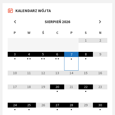
KALENDARZ WÓJTA
SIERPIEŃ
2026
P
W
Ś
C
P
S
N
1
2
3
4
5
6
8
9
7
•
•
•
•
•
•
•
•
•
10
11
12
13
14
15
16
17
18
19
20
21
22
23
•
•
24
25
26
27
28
29
30
•
•
•
•
•