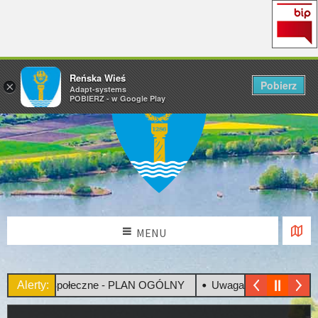
Reńska Wieś
Pobierz
×
Adapt-systems
POBIERZ - w Google Play
MENU
sultacje Społeczne - PLAN OGÓLNY
Alerty:
Uwaga! Upały