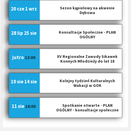
Sezon kąpielowy na akwenie
20 cze
1 wrz
Dębowa
Konsultacje Społeczne - PLAN
28 lip
25 sie
OGÓLNY
XV Regionalne Zawody Sikawek
jutro
13:00
Konnych Młodzieży do lat 18
Kolejny tydzień Kulturalnych
10 sie
14 sie
Wakacji w GOK
Spotkanie otwarte - PLAN
11 sie
16:00
OGÓLNY - konsultacje społeczne