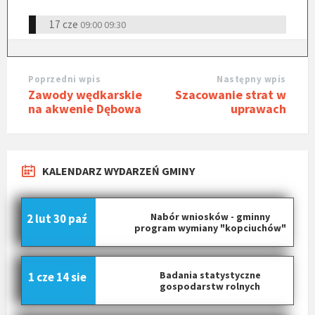
17 cze
09:00
09:30
Poprzedni wpis
Następny wpis
Zawody wędkarskie
Szacowanie strat w
na akwenie Dębowa
uprawach
KALENDARZ WYDARZEŃ GMINY
Nabór wniosków - gminny
2 lut
30 paź
program wymiany "kopciuchów"
Badania statystyczne
1 cze
14 sie
gospodarstw rolnych