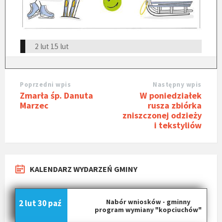
2 lut
15 lut
Poprzedni wpis
Następny wpis
Zmarła śp. Danuta
W poniedziałek
Marzec
rusza zbiórka
zniszczonej odzieży
i tekstyliów
KALENDARZ WYDARZEŃ GMINY
Nabór wniosków - gminny
2 lut
30 paź
program wymiany "kopciuchów"