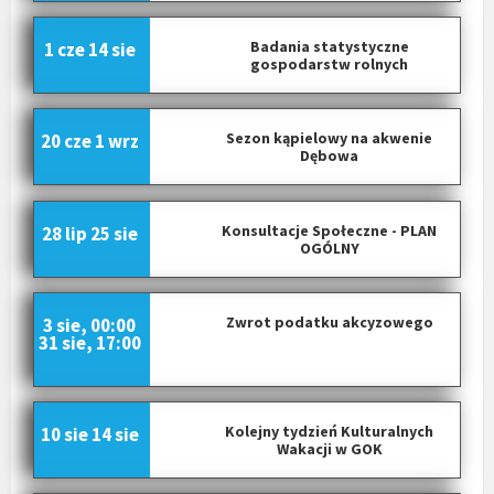
Badania statystyczne
1 cze
14 sie
gospodarstw rolnych
Sezon kąpielowy na akwenie
20 cze
1 wrz
Dębowa
Konsultacje Społeczne - PLAN
28 lip
25 sie
OGÓLNY
Zwrot podatku akcyzowego
3 sie, 00:00
31 sie, 17:00
Kolejny tydzień Kulturalnych
10 sie
14 sie
Wakacji w GOK