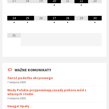
17
18
19
20
21
22
23
•
•
24
25
26
27
28
29
30
•
•
•
•
•
31
WAŻNE KOMUNIKATY
Zwrot podatku akcyzowego
7 sierpnia 2026
Wody Polskie przypominają zasady poboru wód z
własnych studni
3 sierpnia 2026
Uwaga! Upały