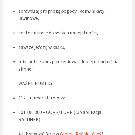
sprawdzaj prognozę pogody i komunikaty
lawinowe,
dostosuj trasę do swoich umiejętności,
zawsze jeździj w kasku,
miej polisę ubezpieczeniową – lepiej dmuchać na
zimne!
WAŻNE NUMERY:
112 – numer alarmowy
601 100 300 – GOPR/TOPR (lub aplikacja
RATUNEK)
A jak spędzić ferie w
Gminie Reńska Wieś
?