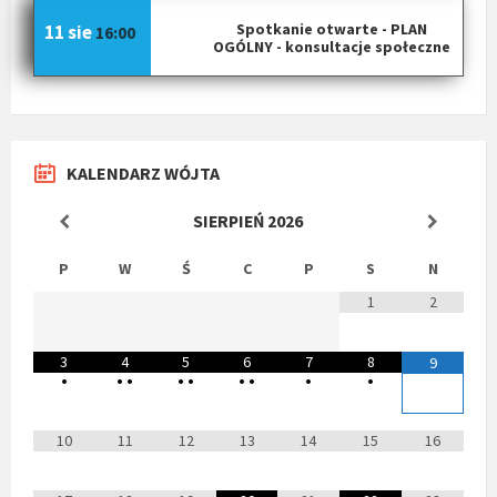
Spotkanie otwarte - PLAN
11 sie
16:00
OGÓLNY - konsultacje społeczne
KALENDARZ WÓJTA
SIERPIEŃ
2026
P
W
Ś
C
P
S
N
1
2
3
4
5
6
7
8
9
•
•
•
•
•
•
•
•
•
10
11
12
13
14
15
16