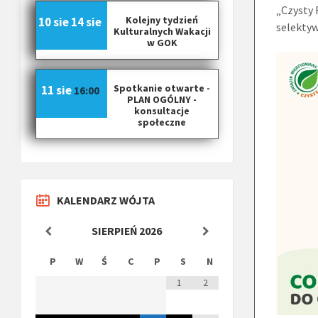
„Czysty 
Kolejny tydzień
10 sie
14 sie
selekty
Kulturalnych Wakacji
w GOK
Spotkanie otwarte -
11 sie
16:00
PLAN OGÓLNY -
konsultacje
społeczne
KALENDARZ WÓJTA
SIERPIEŃ
2026
P
W
Ś
C
P
S
N
1
2