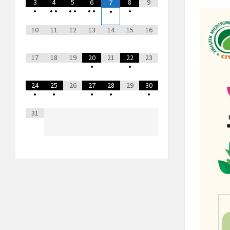
3
4
5
6
8
9
7
•
•
•
•
•
•
•
•
•
10
11
12
13
14
15
16
17
18
19
20
21
22
23
•
•
24
25
26
27
28
29
30
•
•
•
•
•
31