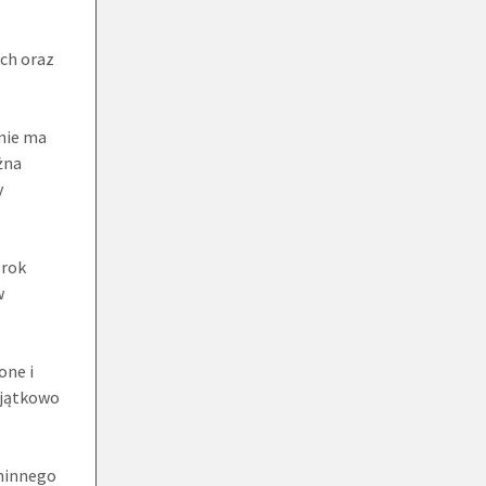
ach oraz
 nie ma
żna
y
 rok
w
one i
yjątkowo
gminnego