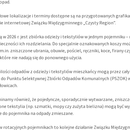
topad.
owe lokalizacje i terminy dostępne są na przygotowanych grafik
ie internetowej Związku Międzygminnego „Czysty Region”.
 w 2026 r. jest zbiórka odzieży i tekstyliów w jednym pojemniku –
ieczności ich rozdzielania. Do specjalnie oznakowanych koszy mo
m.in. zniszczone ubrania, obuwie, pościel, ręczniki, koce, firany cz
 które nie nadają się do ponownego użycia.
ilości odpadów z odzieży i tekstyliów mieszkańcy mogą przez cały
 do Punktu Selektywnej Zbiórki Odpadów Komunalnych (PSZOK) 
łowicach.
namy również, że pojedyncze, sporadycznie wytwarzane, zniszcz
ne tekstylia (np. szmatki, mopy czy zużyta bielizna) mogą być w
e do pojemnika na odpady zmieszane.
w rotacyjnych pojemnikach to kolejne działanie Związku Między