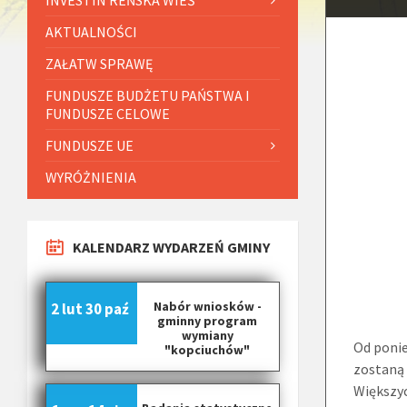
AKTUALNOŚCI
ZAŁATW SPRAWĘ
FUNDUSZE BUDŻETU PAŃSTWA I
FUNDUSZE CELOWE
FUNDUSZE UE
WYRÓŻNIENIA
KALENDARZ WYDARZEŃ GMINY
Nabór wniosków -
2 lut
30 paź
gminny program
wymiany
Od ponie
"kopciuchów"
zostaną 
Większyc