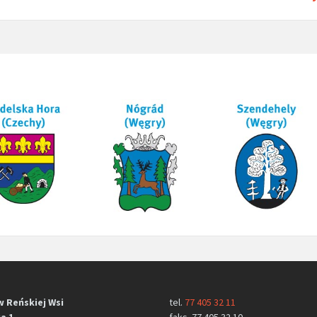
w Reńskiej Wsi
tel.
77 405 32 11
a 1
faks. 77 405 32 10