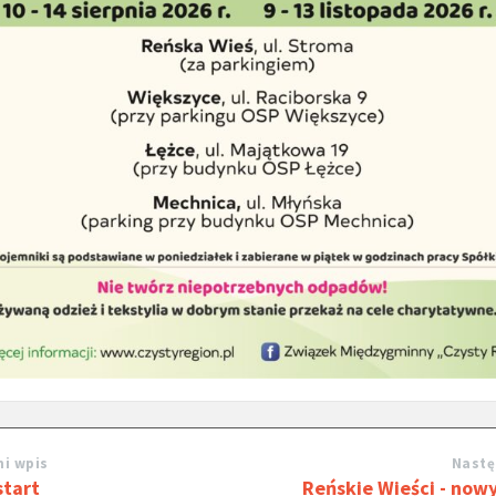
i wpis
Nastę
start
Reńskie Wieści - now