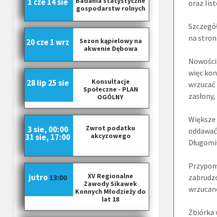
Badania statystyczne
1 cze
14 sie
oraz lis
gospodarstw rolnych
Szczegół
na stron
Sezon kąpielowy na
20 cze
1 wrz
akwenie Dębowa
Nowością
więc kon
Konsultacje
28 lip
25 sie
wrzucać 
Społeczne - PLAN
zasłony,
OGÓLNY
Większe 
Zwrot podatku
3 sie, 00:00
oddawać
akcyzowego
31 sie, 17:00
Długomi
Przypomi
XV Regionalne
jutro
zabrudzo
13:00
Zawody Sikawek
wrzucan
Konnych Młodzieży do
lat 18
Zbiórka 