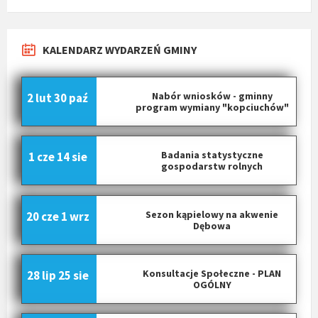
KALENDARZ WYDARZEŃ GMINY
Nabór wniosków - gminny
2 lut
30 paź
program wymiany "kopciuchów"
Badania statystyczne
1 cze
14 sie
gospodarstw rolnych
Sezon kąpielowy na akwenie
20 cze
1 wrz
Dębowa
Konsultacje Społeczne - PLAN
28 lip
25 sie
OGÓLNY