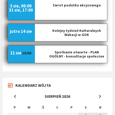
Zwrot podatku akcyzowego
3 sie, 00:00
31 sie, 17:00
Kolejny tydzień Kulturalnych
jutro
14 sie
Wakacji w GOK
Spotkanie otwarte - PLAN
11 sie
16:00
OGÓLNY - konsultacje społeczne
KALENDARZ WÓJTA
SIERPIEŃ
2026
P
W
Ś
C
P
S
N