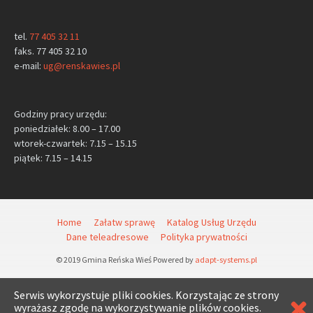
tel.
77 405 32 11
faks. 77 405 32 10
e-mail:
ug@renskawies.pl
Godziny pracy urzędu:
poniedziałek: 8.00 – 17.00
wtorek-czwartek: 7.15 – 15.15
piątek: 7.15 – 14.15
Home
Załatw sprawę
Katalog Usług Urzędu
Dane teleadresowe
Polityka prywatności
© 2019 Gmina Reńska Wieś Powered by
adapt-systems.pl
Serwis wykorzystuje pliki cookies. Korzystając ze strony
wyrażasz zgodę na wykorzystywanie plików cookies.