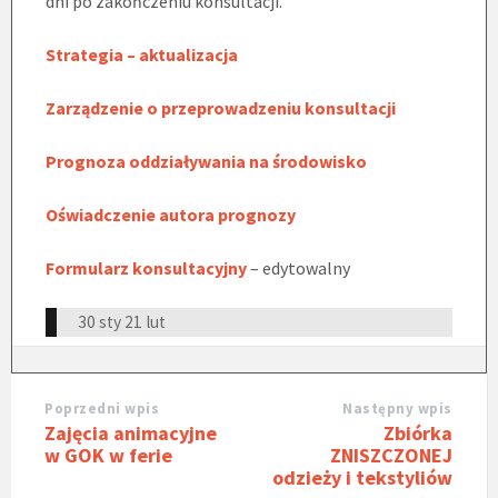
dni po zakończeniu konsultacji.
Strategia – aktualizacja
Zarządzenie o przeprowadzeniu konsultacji
Prognoza oddziaływania na środowisko
Oświadczenie autora prognozy
Formularz konsultacyjny
– edytowalny
30 sty
21 lut
Poprzedni wpis
Następny wpis
Zajęcia animacyjne
Zbiórka
w GOK w ferie
ZNISZCZONEJ
odzieży i tekstyliów