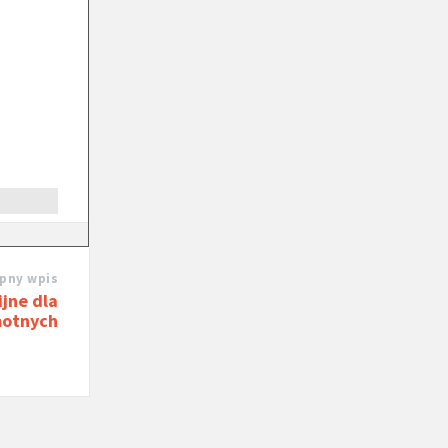
pny wpis
ijne dla
otnych