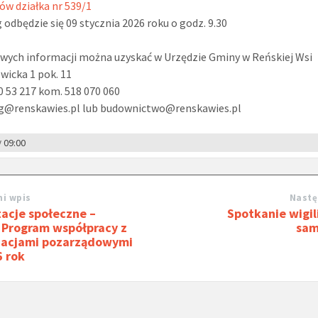
w działka nr 539/1
 odbędzie się 09 stycznia 2026 roku o godz. 9.30
wych informacji można uzyskać w Urzędzie Gminy w Reńskiej Wsi
owicka 1 pok. 11
40 53 217 kom. 518 070 060
 ug@renskawies.pl lub budownictwo@renskawies.pl
y
09:00
i wpis
Nastę
acje społeczne –
Spotkanie wigil
 Program współpracy z
sam
zacjami pozarządowymi
6 rok