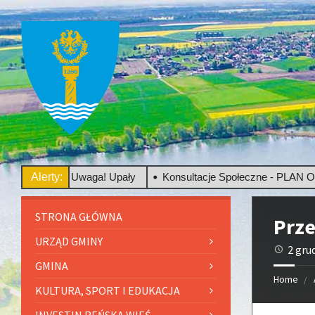
ego
Alerty:
Uwaga! Upały
Konsultacje Społeczne - PLAN OGÓL
STRONA GŁÓWNA
Prze
URZĄD GMINY
2 gru
GMINA
Home
KULTURA, SPORT I EDUKACJA
INVESTIN REŃSKA WIEŚ