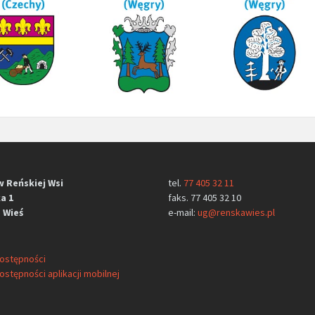
w Reńskiej Wsi
tel.
77 405 32 11
a 1
faks. 77 405 32 10
 Wieś
e-mail:
ug@renskawies.pl
dostępności
ostępności aplikacji mobilnej