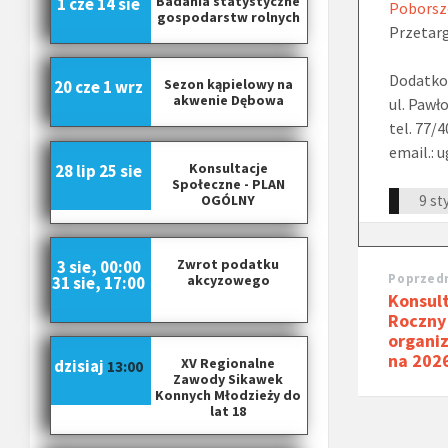
Badania statystyczne
1 cze
14 sie
Poborszó
gospodarstw rolnych
Przetarg
Dodatko
Sezon kąpielowy na
20 cze
1 wrz
akwenie Dębowa
ul. Pawł
tel. 77/
email.:
Konsultacje
28 lip
25 sie
Społeczne - PLAN
OGÓLNY
9 st
Zwrot podatku
3 sie, 00:00
Poprzedn
akcyzowego
31 sie, 17:00
Konsult
Roczny
organi
na 202
XV Regionalne
dzisiaj
13:00
Zawody Sikawek
Konnych Młodzieży do
lat 18