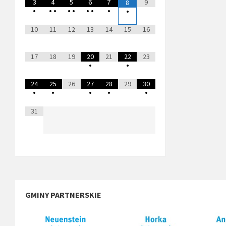
3
4
5
6
7
9
8
•
•
•
•
•
•
•
•
•
10
11
12
13
14
15
16
17
18
19
20
21
22
23
•
•
24
25
26
27
28
29
30
•
•
•
•
•
31
GMINY PARTNERSKIE