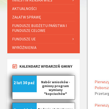
AKTUALNOŚCI
ZAŁATW SPRAWĘ
FUNDUSZE BUDŻETU PAŃSTWA I
FUNDUSZE CELOWE
FUNDUSZE UE
WYRÓŻNIENIA
KALENDARZ WYDARZEŃ GMINY
Pierwszy
Nabór wniosków -
2 lut
30 paź
gminny program
Poborszó
wymiany
Przetarg
"kopciuchów"
Pierwszy