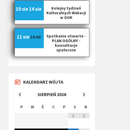
Kolejny tydzień
10 sie
14 sie
Kulturalnych Wakacji
w GOK
Spotkanie otwarte -
11 sie
16:00
PLAN OGÓLNY -
konsultacje
społeczne
KALENDARZ WÓJTA
SIERPIEŃ
2026
P
W
Ś
C
P
S
N
1
2