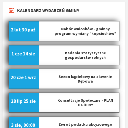
KALENDARZ WYDARZEŃ GMINY
Nabór wniosków - gminny
2 lut
30 paź
program wymiany "kopciuchów"
Badania statystyczne
1 cze
14 sie
gospodarstw rolnych
Sezon kąpielowy na akwenie
20 cze
1 wrz
Dębowa
Konsultacje Społeczne - PLAN
28 lip
25 sie
OGÓLNY
Zwrot podatku akcyzowego
3 sie, 00:00