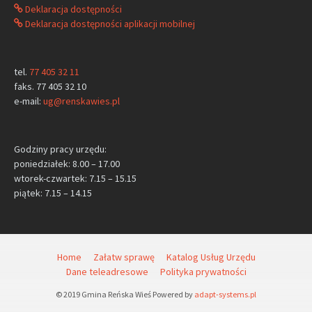
Deklaracja dostępności
Deklaracja dostępności aplikacji mobilnej
tel.
77 405 32 11
faks. 77 405 32 10
e-mail:
ug@renskawies.pl
Godziny pracy urzędu:
poniedziałek: 8.00 – 17.00
wtorek-czwartek: 7.15 – 15.15
piątek: 7.15 – 14.15
Home
Załatw sprawę
Katalog Usług Urzędu
Dane teleadresowe
Polityka prywatności
© 2019 Gmina Reńska Wieś Powered by
adapt-systems.pl