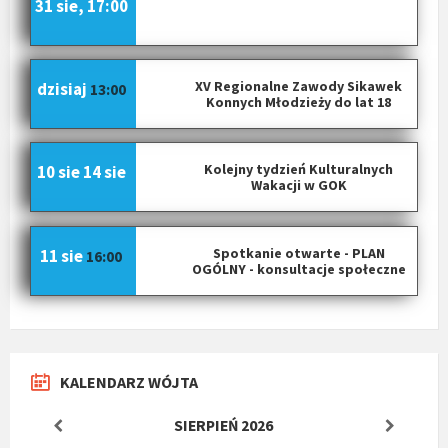
31 sie, 17:00
XV Regionalne Zawody Sikawek
dzisiaj
13:00
Konnych Młodzieży do lat 18
Kolejny tydzień Kulturalnych
10 sie
14 sie
Wakacji w GOK
Spotkanie otwarte - PLAN
11 sie
16:00
OGÓLNY - konsultacje społeczne
KALENDARZ WÓJTA
SIERPIEŃ
2026