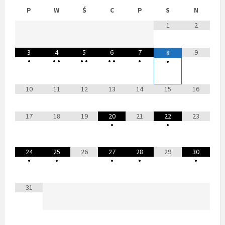
P
W
Ś
C
P
S
N
1
2
3
4
5
6
7
9
8
•
•
•
•
•
•
•
•
•
10
11
12
13
14
15
16
17
18
19
20
21
22
23
•
•
24
25
26
27
28
29
30
•
•
•
•
•
31