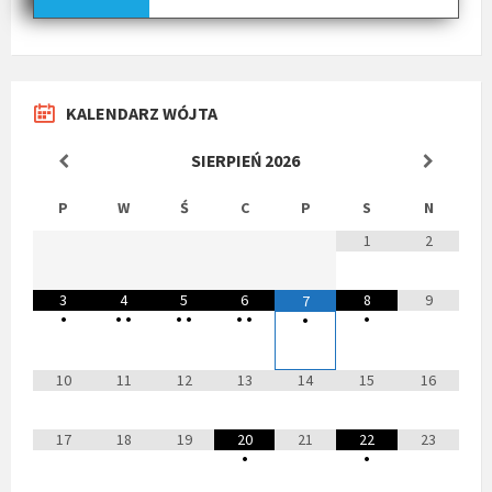
KALENDARZ WÓJTA
SIERPIEŃ
2026
P
W
Ś
C
P
S
N
1
2
3
4
5
6
8
9
7
•
•
•
•
•
•
•
•
•
10
11
12
13
14
15
16
17
18
19
20
21
22
23
•
•