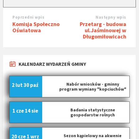
Poprzedni wpis
Następny wpis
Komisja Społeczno
Przetarg - budowa
Oświatowa
ul.Jaśminowej w
Długomiłowicach
KALENDARZ WYDARZEŃ GMINY
Nabór wniosków - gminny
2 lut
30 paź
program wymiany "kopciuchów"
Badania statystyczne
1 cze
14 sie
gospodarstw rolnych
Sezon kąpielowy na akwenie
20 cze
1 wrz