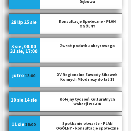
Dębowa
Konsultacje Społeczne - PLAN
28 lip
25 sie
OGÓLNY
Zwrot podatku akcyzowego
3 sie, 00:00
31 sie, 17:00
XV Regionalne Zawody Sikawek
jutro
13:00
Konnych Młodzieży do lat 18
Kolejny tydzień Kulturalnych
10 sie
14 sie
Wakacji w GOK
Spotkanie otwarte - PLAN
11 sie
16:00
OGÓLNY - konsultacje społeczne