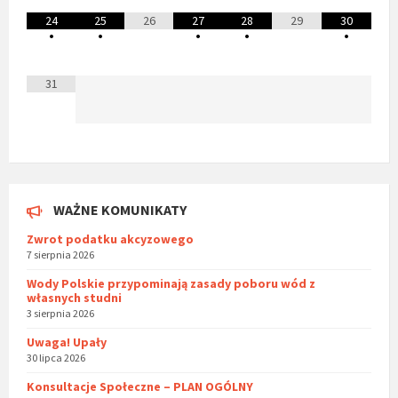
24
25
26
27
28
29
30
•
•
•
•
•
31
WAŻNE KOMUNIKATY
Zwrot podatku akcyzowego
7 sierpnia 2026
Wody Polskie przypominają zasady poboru wód z
własnych studni
3 sierpnia 2026
Uwaga! Upały
30 lipca 2026
Konsultacje Społeczne – PLAN OGÓLNY