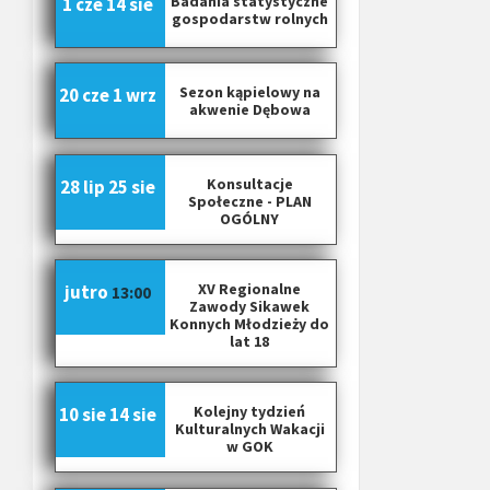
Badania statystyczne
1 cze
14 sie
gospodarstw rolnych
Sezon kąpielowy na
20 cze
1 wrz
akwenie Dębowa
Konsultacje
28 lip
25 sie
Społeczne - PLAN
OGÓLNY
XV Regionalne
jutro
13:00
Zawody Sikawek
Konnych Młodzieży do
lat 18
Kolejny tydzień
10 sie
14 sie
Kulturalnych Wakacji
w GOK