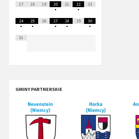
17
18
19
20
21
22
23
•
•
24
25
26
27
28
29
30
•
•
•
•
•
31
GMINY PARTNERSKIE