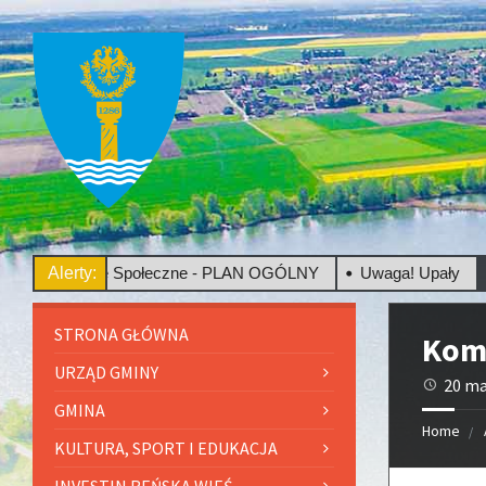
onsultacje Społeczne - PLAN OGÓLNY
Alerty:
Uwaga! Upały
STRONA GŁÓWNA
Komi
URZĄD GMINY
20 ma
GMINA
Home
KULTURA, SPORT I EDUKACJA
INVESTIN REŃSKA WIEŚ