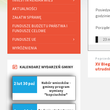
AKTUALNOŚCI
Posiedze
godzinie
ZAŁATW SPRAWĘ
FUNDUSZE BUDŻETU PAŃSTWA I
Porząde
FUNDUSZE CELOWE
FUNDUSZE UE
23 
WYRÓŻNIENIA
Poprzedn
XV Bieg
KALENDARZ WYDARZEŃ GMINY
utrudn
Nabór wniosków -
2 lut
30 paź
gminny program
wymiany
"kopciuchów"