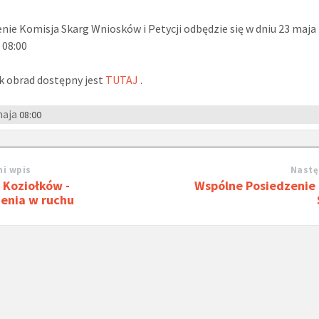
nie Komisja Skarg Wniosków i Petycji odbędzie się w dniu 23 maja
 08:00
k obrad dostępny jest
TUTAJ
.
maja
08:00
i wpis
Nastę
 Koziołków -
Wspólne Posiedzenie 
ienia w ruchu