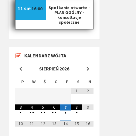
Spotkanie otwarte -
11 sie
16:00
PLAN OGÓLNY -
konsultacje
społeczne
KALENDARZ WÓJTA
SIERPIEŃ
2026
P
W
Ś
C
P
S
N
1
2
3
4
5
6
8
9
7
•
•
•
•
•
•
•
•
•
10
11
12
13
14
15
16