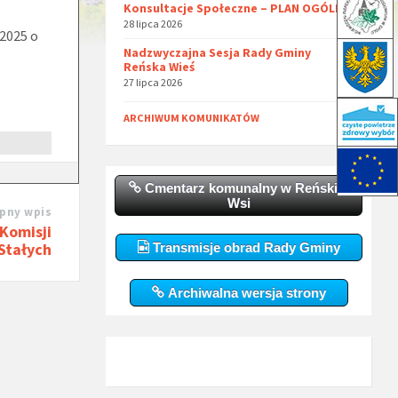
Konsultacje Społeczne – PLAN OGÓLNY
28 lipca 2026
 2025 o
Nadzwyczajna Sesja Rady Gminy
Reńska Wieś
27 lipca 2026
ARCHIWUM KOMUNIKATÓW
Cmentarz komunalny w Reńskiej
Wsi
pny wpis
Komisji
Stałych
Transmisje obrad Rady Gminy
Archiwalna wersja strony