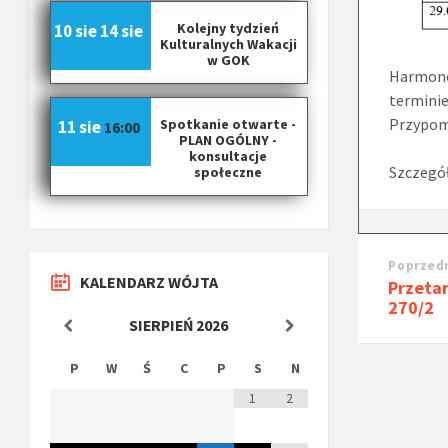
Kolejny tydzień
10 sie
14 sie
Kulturalnych Wakacji
w GOK
Harmono
terminie
Przypom
Spotkanie otwarte -
11 sie
16:00
PLAN OGÓLNY -
konsultacje
Szczegół
społeczne
Poprzedn
KALENDARZ WÓJTA
Przetar
270/2
SIERPIEŃ
2026
P
W
Ś
C
P
S
N
1
2