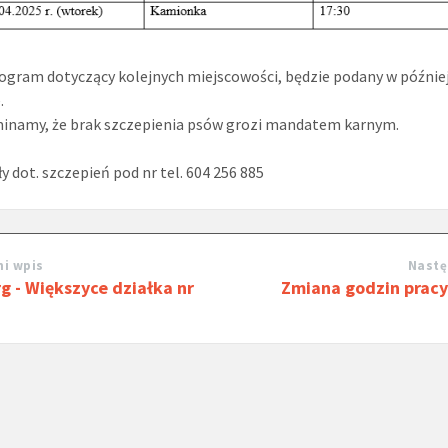
gram dotyczący kolejnych miejscowości, będzie podany w późni
.
inamy, że brak szczepienia psów grozi mandatem karnym.
y dot. szczepień pod nr tel. 604 256 885
i wpis
Nastę
g - Większyce działka nr
Zmiana godzin prac