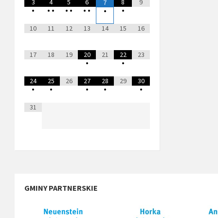
3
4
5
6
8
9
7
•
•
•
•
•
•
•
•
•
10
11
12
13
14
15
16
17
18
19
20
21
22
23
•
•
24
25
26
27
28
29
30
•
•
•
•
•
31
GMINY PARTNERSKIE