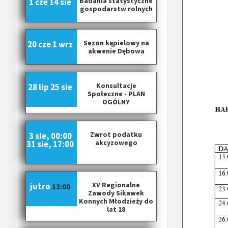
Badania statystyczne
1 cze
14 sie
gospodarstw rolnych
Sezon kąpielowy na
20 cze
1 wrz
akwenie Dębowa
Konsultacje
28 lip
25 sie
Społeczne - PLAN
OGÓLNY
Zwrot podatku
3 sie, 00:00
akcyzowego
31 sie, 17:00
XV Regionalne
jutro
13:00
Zawody Sikawek
Konnych Młodzieży do
lat 18