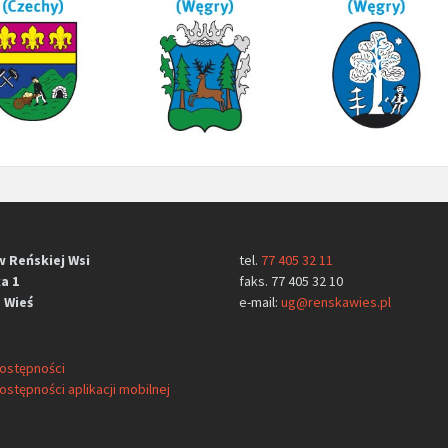
w Reńskiej Wsi
tel.
77 405 32 11
a 1
faks. 77 405 32 10
 Wieś
e-mail:
ug@renskawies.pl
dostępności
ostępności aplikacji mobilnej