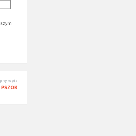
ejszym
pny wpis
y PSZOK