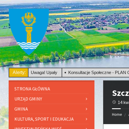
wego
Alerty:
Uwaga! Upały
Konsultacje Społeczne - PLAN OGÓL
STRONA GŁÓWNA
Szc
URZĄD GMINY
14 kw
GMINA
Home
KULTURA, SPORT I EDUKACJA
INVESTIN REŃSKA WIEŚ