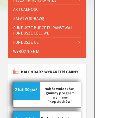
AKTUALNOŚCI
ZAŁATW SPRAWĘ
FUNDUSZE BUDŻETU PAŃSTWA I
FUNDUSZE CELOWE
FUNDUSZE UE
WYRÓŻNIENIA
KALENDARZ WYDARZEŃ GMINY
Nabór wniosków -
2 lut
30 paź
gminny program
wymiany
"kopciuchów"