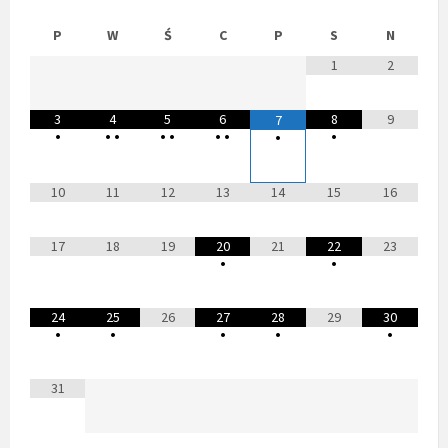
P
W
Ś
C
P
S
N
1
2
3
4
5
6
8
9
7
•
•
•
•
•
•
•
•
•
10
11
12
13
14
15
16
17
18
19
20
21
22
23
•
•
24
25
26
27
28
29
30
•
•
•
•
•
31