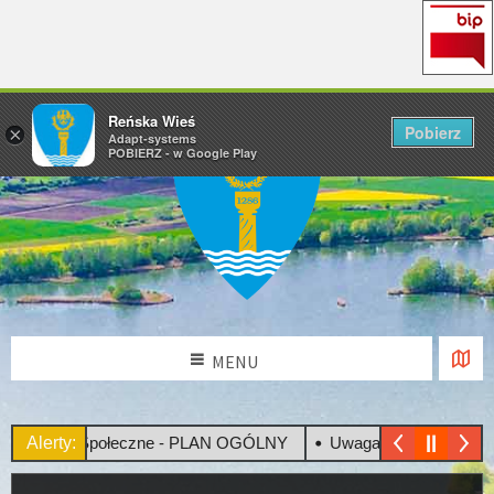
Reńska Wieś
Pobierz
×
Adapt-systems
POBIERZ - w Google Play
MENU
sultacje Społeczne - PLAN OGÓLNY
Alerty:
Uwaga! Upały