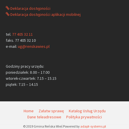
Deklaracja dostępności
Deklaracja dostępności aplikacji mobilnej
tel.
77 405 32 11
faks. 77 405 32 10
e-mail:
ug@renskawies.pl
Godziny pracy urzędu:
poniedziałek: 8.00 – 17.00
wtorek-czwartek: 7.15 – 15.15
piątek: 7.15 – 14.15
Home
Załatw sprawę
Katalog Usług Urzędu
Dane teleadresowe
Polityka prywatności
© 2019 Gmina Reńska Wieś Powered by
adapt-systems.pl