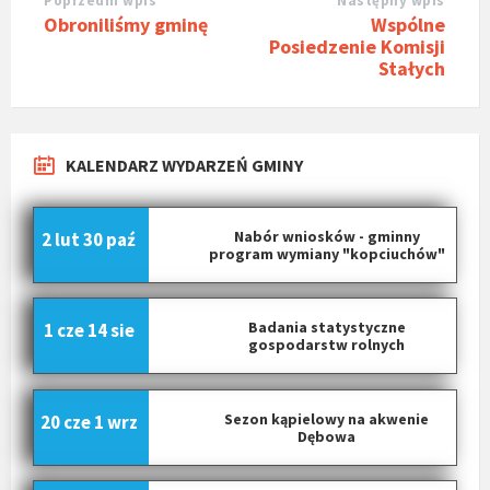
Poprzedni wpis
Następny wpis
Obroniliśmy gminę
Wspólne
Posiedzenie Komisji
Stałych
KALENDARZ WYDARZEŃ GMINY
Nabór wniosków - gminny
2 lut
30 paź
program wymiany "kopciuchów"
Badania statystyczne
1 cze
14 sie
gospodarstw rolnych
Sezon kąpielowy na akwenie
20 cze
1 wrz
Dębowa