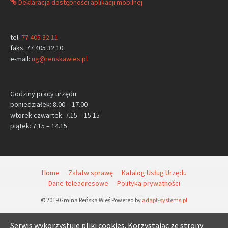
Deklaracja dostępności aplikacji mobilnej
tel.
77 405 32 11
faks. 77 405 32 10
e-mail:
ug@renskawies.pl
Godziny pracy urzędu:
poniedziałek: 8.00 – 17.00
wtorek-czwartek: 7.15 – 15.15
piątek: 7.15 – 14.15
Home
Załatw sprawę
Katalog Usług Urzędu
Dane teleadresowe
Polityka prywatności
© 2019 Gmina Reńska Wieś Powered by
adapt-systems.pl
Serwis wykorzystuje pliki cookies. Korzystając ze strony