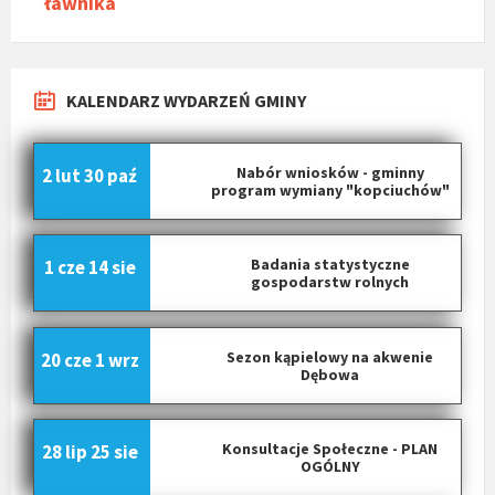
ławnika
KALENDARZ WYDARZEŃ GMINY
Nabór wniosków - gminny
2 lut
30 paź
program wymiany "kopciuchów"
Badania statystyczne
1 cze
14 sie
gospodarstw rolnych
Sezon kąpielowy na akwenie
20 cze
1 wrz
Dębowa
Konsultacje Społeczne - PLAN
28 lip
25 sie
OGÓLNY