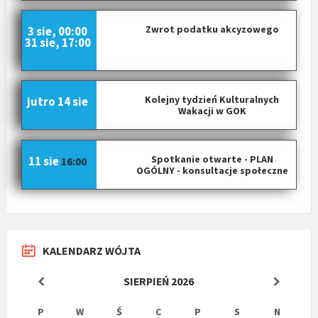
Zwrot podatku akcyzowego
3 sie, 00:00
31 sie, 17:00
Kolejny tydzień Kulturalnych
jutro
14 sie
Wakacji w GOK
Spotkanie otwarte - PLAN
11 sie
16:00
OGÓLNY - konsultacje społeczne
KALENDARZ WÓJTA
SIERPIEŃ
2026
P
W
Ś
C
P
S
N