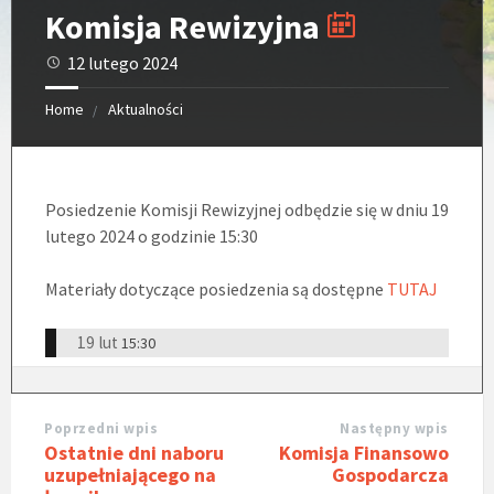
Komisja Rewizyjna
12 lutego 2024
Home
Aktualności
Posiedzenie Komisji Rewizyjnej odbędzie się w dniu 19
lutego 2024 o godzinie 15:30
Materiały dotyczące posiedzenia są dostępne
TUTAJ
19 lut
15:30
Poprzedni wpis
Następny wpis
Ostatnie dni naboru
Komisja Finansowo
uzupełniającego na
Gospodarcza