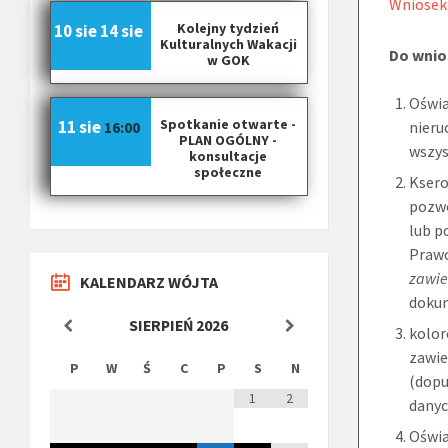
Wniosek
Kolejny tydzień
10 sie
14 sie
Kulturalnych Wakacji
Do wnio
w GOK
Oświa
Spotkanie otwarte -
11 sie
nieru
16:00
PLAN OGÓLNY -
wszys
konsultacje
społeczne
Ksero
pozwo
lub p
Praw
zawie
KALENDARZ WÓJTA
dokum
SIERPIEŃ
2026
kolor
zawie
P
W
Ś
C
P
S
N
(dopu
1
2
danyc
Oświa