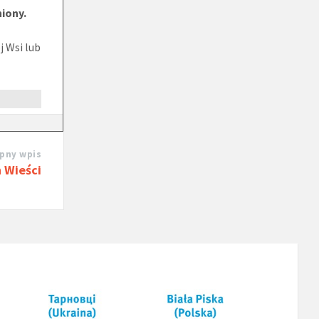
niony.
 Wsi lub
pny wpis
 Wieści