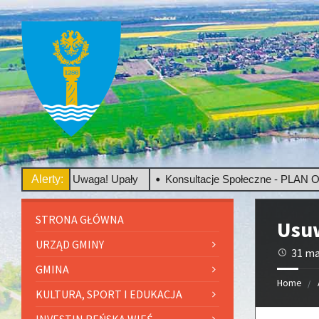
o
Uwaga! Upały
Alerty:
Konsultacje Społeczne - PLAN OGÓLNY
STRONA GŁÓWNA
Usu
URZĄD GMINY
31 ma
GMINA
Home
KULTURA, SPORT I EDUKACJA
INVESTIN REŃSKA WIEŚ