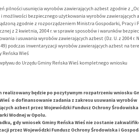
eń pilności usunięcia wyrobów zawierających azbest zgodnie z „O
 i możliwości bezpiecznego użytkowania wyrobów zawierających 
ądzoną zgodnie z rozporządzeniem Ministra Gospodarki, Pracy i P
cznej z 2 kwietnia, 2004 r. w sprawie sposobów i warunków bezpi
owania i usuwania wyrobów zawierających azbest (Dz. U. z 2004 r. 
649) podczas inwentaryzacji wyrobów zawierających azbest na ter
y Reńska Wieś
wpływu do Urzędu Gminy Reńska Wieś kompletnego wniosku
 realizowany będzie po pozytywnym rozpatrzeniu wniosku G
Wieś o dofinansowanie zadania z zakresu usuwania wyrobów
jących azbest przez Wojewódzki Fundusz Ochrony Środowiska 
rki Wodnej w Opolu.
adku, gdy wniosek Gminy Reńska Wieś nie zostanie zakwalifi
izacji przez Wojewódzki Fundusz Ochrony Środowiska i Gospod