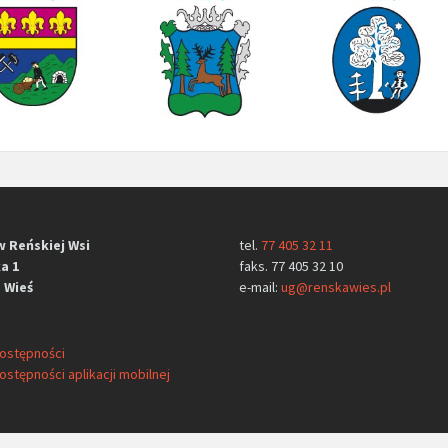
w Reńskiej Wsi
tel.
77 405 32 11
a 1
faks. 77 405 32 10
 Wieś
e-mail:
ug@renskawies.pl
dostępności
ostępności aplikacji mobilnej