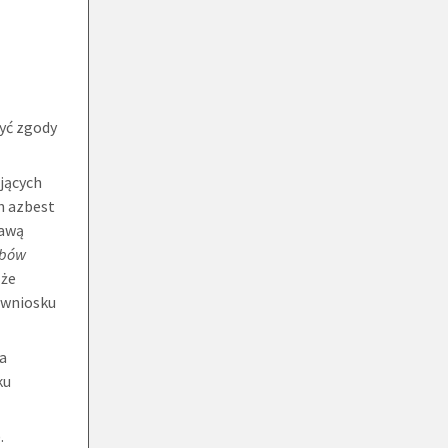
zyć zgody
jących
h azbest
tawą
obów
 że
 wniosku
ia
ku
.