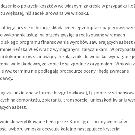
dczenie o pokryciu kosztów we własnym zakresie w przypadku iloś
tu większej, niż zadeklarowana we wniosku.
ubiegający się o dotację składa jeden egzemplarz papierowej wers
o wykonanie usługi na przedsięwzięcia realizowane w ramach
olskiego programu finansowania wyrobów zawierających azbest 
Gminie Reńska Wieś wraz z wymaganymi załącznikami. W przypadk
pii dokumentów stanowiących załączniki do wniosku, wymagane j
enie wnioskodawcy, że kopie te są zgodne z oryginałem. Wnioski 
ie ww. terminu nie podlegają procedurze oceny i będą zwracane
dawcy.
będzie udzielana w formie bezgotówkowej, tj. poprzez sfinansowa
cych na demontażu, zbieraniu, transporcie i unieszkodliwianiu w
ących azbest.
wnioski weryfikowane będą przez Komisję ds. oceny wniosków.
ości wyboru wniosku decydują kolejno następujące kryteria: