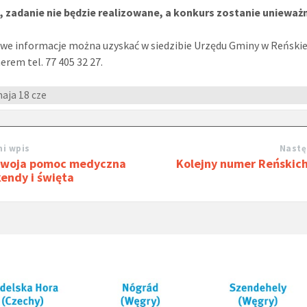
, zadanie nie będzie realizowane, a konkurs zostanie unieważ
e informacje można uzyskać w siedzibie Urzędu Gminy w Reńskiej
rem tel. 77 405 32 27.
maja
18 cze
i wpis
Nastę
Twoja pomoc medyczna
Kolejny numer Reńskich
endy i święta