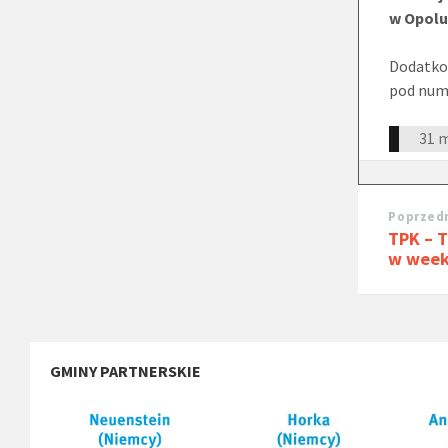
w Opolu
Dodatkow
pod nume
31 
Poprzedn
TPK – 
w week
GMINY PARTNERSKIE