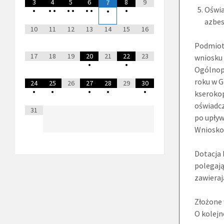
3
4
5
6
8
9
7
Oświa
•
•
•
•
•
•
•
•
•
azbes
10
11
12
13
14
15
16
Podmiot 
17
18
19
20
21
22
23
wniosku 
•
•
Ogólnop
roku w 
24
25
26
27
28
29
30
•
•
•
•
•
kseroko
oświadcz
31
po upływ
Wniosko
Dotacja 
polegają
zawieraj
Złożone 
O kolejn