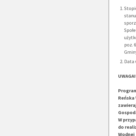
Stopi
stanu
sporz
Społe
użytk
poz. 
Gmin
Data 
UWAGA!
Program
Reńska 
zawiera
Gospoda
W przyp
do real
Wodnej