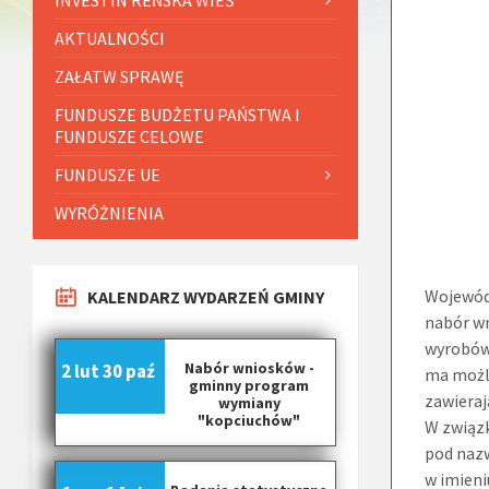
AKTUALNOŚCI
ZAŁATW SPRAWĘ
FUNDUSZE BUDŻETU PAŃSTWA I
FUNDUSZE CELOWE
FUNDUSZE UE
WYRÓŻNIENIA
Wojewód
KALENDARZ WYDARZEŃ GMINY
nabór w
wyrobów
Nabór wniosków -
2 lut
30 paź
ma możli
gminny program
zawieraj
wymiany
"kopciuchów"
W związk
pod naz
w imieni