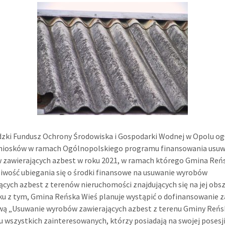
zki Fundusz Ochrony Środowiska i Gospodarki Wodnej w Opolu ogł
niosków w ramach Ogólnopolskiego programu finansowania usuw
 zawierających azbest w roku 2021, w ramach którego Gmina Reń
wość ubiegania się o środki finansowe na usuwanie wyrobów
ących azbest z terenów nieruchomości znajdujących się na jej obsz
u z tym, Gmina Reńska Wieś planuje wystąpić o dofinansowanie 
wą „Usuwanie wyrobów zawierających azbest z terenu Gminy Reńs
u wszystkich zainteresowanych, którzy posiadają na swojej posesj