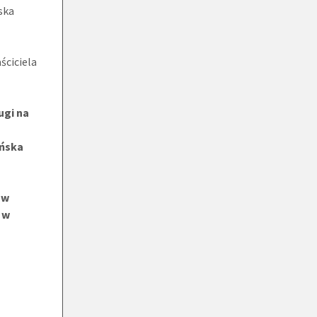
ska
ściciela
ugi na
eńska
ów
. w