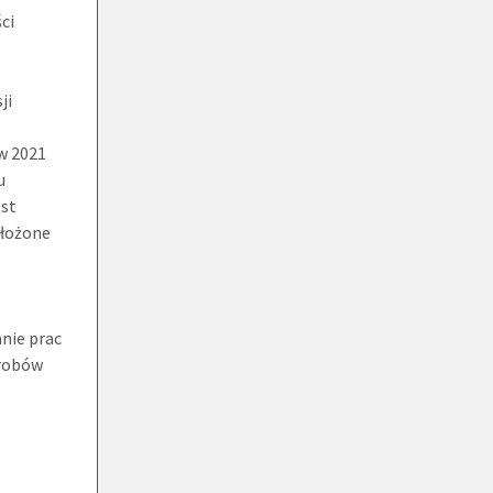
ci
ji
w 2021
u
est
złożone
nie prac
yrobów