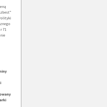
ceną
azbest”
olityki
ecznego
Nr 71
enie
miny
i
kowany
arki