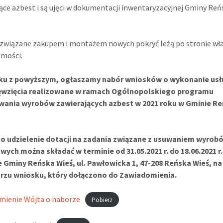
ące azbest i są ujęci w dokumentacji inwentaryzacyjnej Gminy Reń
związane zakupem i montażem nowych pokryć leżą po stronie wła
omości.
ku z powyższym, ogłaszamy nabór wniosków o wykonanie usł
ęwzięcia realizowane w ramach Ogólnopolskiego programu
wania wyrobów zawierających azbest w 2021 roku w Gminie R
 o udzielenie dotacji na zadania związane z usuwaniem wyrob
ych można składać w terminie od 31.05.2021 r. do 18.06.2021 r
e Gminy Reńska Wieś, ul. Pawłowicka 1, 47-208 Reńska Wieś, na
rzu wniosku, który dołączono do Zawiadomienia.
mienie Wójta o naborze
Pobierz