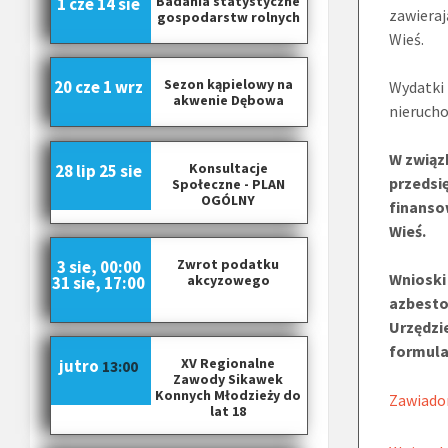
Badania statystyczne
1 cze
14 sie
zawieraj
gospodarstw rolnych
Wieś.
Sezon kąpielowy na
20 cze
1 wrz
Wydatki 
akwenie Dębowa
nieruch
W związ
Konsultacje
28 lip
25 sie
przedsi
Społeczne - PLAN
OGÓLNY
finanso
Wieś.
Zwrot podatku
3 sie, 00:00
Wnioski
akcyzowego
31 sie, 17:00
azbestow
Urzędzi
formula
XV Regionalne
jutro
13:00
Zawody Sikawek
Konnych Młodzieży do
Zawiado
lat 18