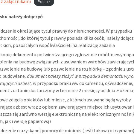
 z załącznikami
Pobierz
sku należy dołączyć:
dczenie określające tytuł prawny do nieruchomości. W przypadku
chomości, do której tytuł prawny posiada kilka osób, należy dołąc
tkich, pozostałych współwłaścicieli na realizację zadania
kopię dokumentu potwierdzającego zgłoszenie robót niewymaga
lenia na budowę związanych z usuwaniem wyrobów zawierającyc
ozwolenie na budowę lub pozwolenie na rozbiórkę – zgodnie z us
o budowlane
, dokument należy złożyć w przypadku demontażu wyr
rających azbest,
w przypadku braku ww dokumentu, oświadczenie,
ent zostanie dostarczony w terminie 2 miesięcy od dnia złożenia
owe zdjęcia obiektów lub miejsc, z których usuwane będą wyroby
rające azbest wraz z opisem zawierającym miejsce ich usytuowan
szcza się zarówno wersję elektroniczną na elektronicznym nośni
h, jak i wersję papierową)
dczenie o uzyskanej pomocy de minimis (jeśli takową otrzymano)