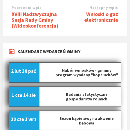
Poprzedni wpis
Następny wpis
XVIII Nadzwyczajna
Wnioski o gaz
Sesja Rady Gminy
elektronicznie
(Wideokonferencja)
KALENDARZ WYDARZEŃ GMINY
Nabór wniosków - gminny
2 lut
30 paź
program wymiany "kopciuchów"
Badania statystyczne
1 cze
14 sie
gospodarstw rolnych
Sezon kąpielowy na akwenie
20 cze
1 wrz
Dębowa