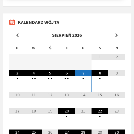
KALENDARZ WÓJTA
SIERPIEŃ
2026
P
W
Ś
C
P
S
N
1
2
3
4
5
6
8
9
7
•
•
•
•
•
•
•
•
•
10
11
12
13
14
15
16
17
18
19
20
21
22
23
•
•
24
25
26
27
28
29
30