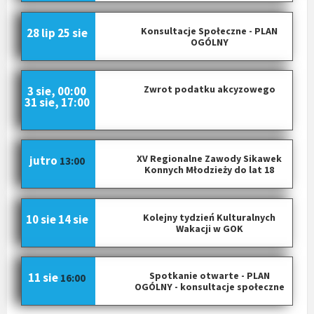
Konsultacje Społeczne - PLAN
28 lip
25 sie
OGÓLNY
Zwrot podatku akcyzowego
3 sie, 00:00
31 sie, 17:00
XV Regionalne Zawody Sikawek
jutro
13:00
Konnych Młodzieży do lat 18
Kolejny tydzień Kulturalnych
10 sie
14 sie
Wakacji w GOK
Spotkanie otwarte - PLAN
11 sie
16:00
OGÓLNY - konsultacje społeczne