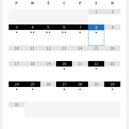
P
W
Ś
C
P
S
N
1
2
3
4
5
6
7
9
8
•
•
•
•
•
•
•
•
•
10
11
12
13
14
15
16
17
18
19
20
21
22
23
•
•
24
25
26
27
28
29
30
•
•
•
•
•
31