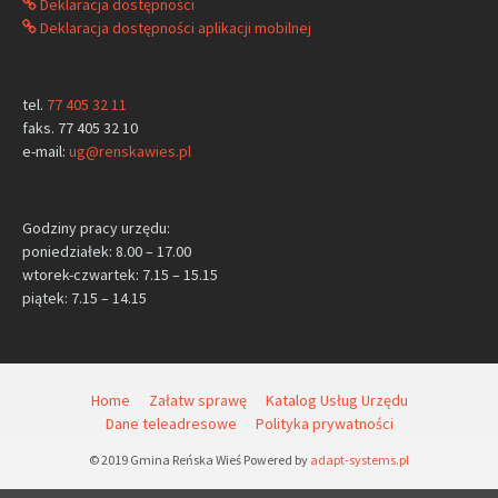
Deklaracja dostępności
Deklaracja dostępności aplikacji mobilnej
tel.
77 405 32 11
faks. 77 405 32 10
e-mail:
ug@renskawies.pl
Godziny pracy urzędu:
poniedziałek: 8.00 – 17.00
wtorek-czwartek: 7.15 – 15.15
piątek: 7.15 – 14.15
Home
Załatw sprawę
Katalog Usług Urzędu
Dane teleadresowe
Polityka prywatności
© 2019 Gmina Reńska Wieś Powered by
adapt-systems.pl