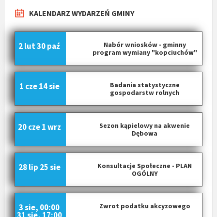
KALENDARZ WYDARZEŃ GMINY
Nabór wniosków - gminny
2 lut
30 paź
program wymiany "kopciuchów"
Badania statystyczne
1 cze
14 sie
gospodarstw rolnych
Sezon kąpielowy na akwenie
20 cze
1 wrz
Dębowa
Konsultacje Społeczne - PLAN
28 lip
25 sie
OGÓLNY
Zwrot podatku akcyzowego
3 sie, 00:00
31 sie, 17:00