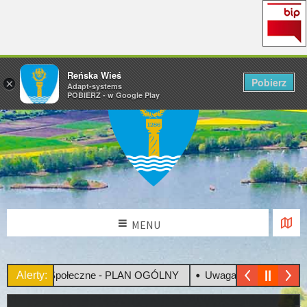
Reńska Wieś
Pobierz
×
Adapt-systems
POBIERZ - w Google Play
MENU
sultacje Społeczne - PLAN OGÓLNY
Alerty:
Uwaga! Upały