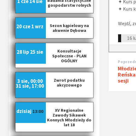
Badania statystyczne
1 cze
14 sie
✦ Kurs p
gospodarstw rolnych
✦ Kurs k
Wejdź, z
Sezon kąpielowy na
20 cze
1 wrz
akwenie Dębowa
16 l
Konsultacje
28 lip
25 sie
Społeczne - PLAN
OGÓLNY
Poprzedn
Młodzi
Reńska 
sesji
Zwrot podatku
3 sie, 00:00
akcyzowego
31 sie, 17:00
XV Regionalne
dzisiaj
13:00
Zawody Sikawek
Konnych Młodzieży do
lat 18