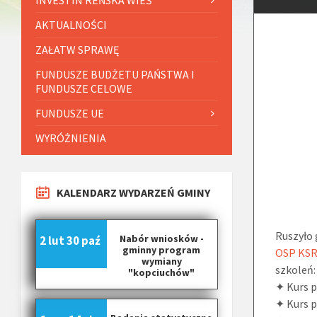
AKTUALNOŚCI
ZAŁATW SPRAWĘ
FUNDUSZE BUDŻETU PAŃSTWA I
FUNDUSZE CELOWE
FUNDUSZE UE
WYRÓŻNIENIA
KALENDARZ WYDARZEŃ GMINY
Ruszyło 
Nabór wniosków -
2 lut
30 paź
gminny program
OSP KSR
wymiany
szkoleń:
"kopciuchów"
✦ Kurs p
✦ Kurs p