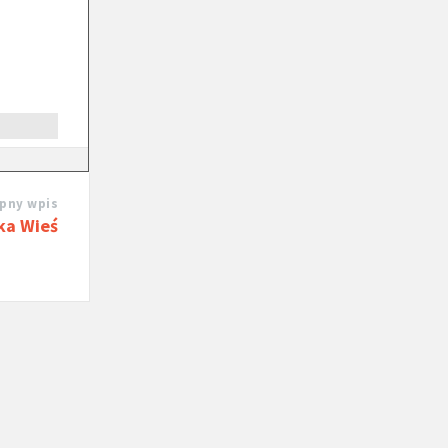
pny wpis
ka Wieś