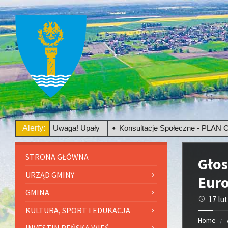
ego
Alerty:
Uwaga! Upały
Konsultacje Społeczne - PLAN OGÓL
STRONA GŁÓWNA
Głos
URZĄD GMINY
Eur
GMINA
17 lu
KULTURA, SPORT I EDUKACJA
Home
INVESTIN REŃSKA WIEŚ