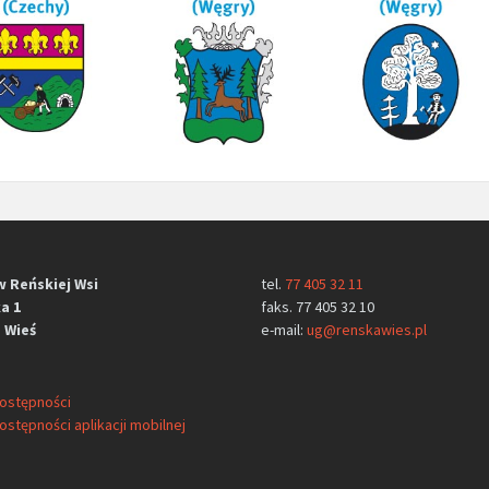
w Reńskiej Wsi
tel.
77 405 32 11
a 1
faks. 77 405 32 10
 Wieś
e-mail:
ug@renskawies.pl
dostępności
ostępności aplikacji mobilnej