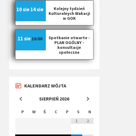
Kolejny tydzień
10 sie
14 sie
Kulturalnych Wakacji
w GOK
Spotkanie otwarte -
11 sie
16:00
PLAN OGÓLNY -
konsultacje
społeczne
KALENDARZ WÓJTA
SIERPIEŃ
2026
P
W
Ś
C
P
S
N
1
2