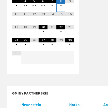
3
4
5
6
7
9
8
•
•
•
•
•
•
•
•
•
10
11
12
13
14
15
16
17
18
19
20
21
22
23
•
•
24
25
26
27
28
29
30
•
•
•
•
•
31
GMINY PARTNERSKIE