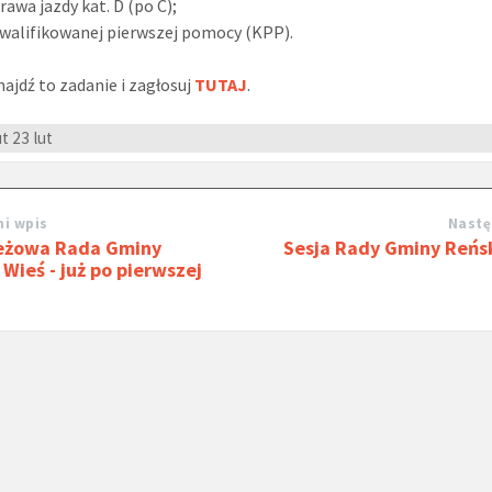
rawa jazdy kat. D (po C);
walifikowanej pierwszej pomocy (KPP).
najdź to zadanie i zagłosuj
TUTAJ
.
ut
23 lut
i wpis
Nastę
eżowa Rada Gminy
Sesja Rady Gminy Reńs
Wieś - już po pierwszej